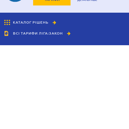
КАТАЛОГ РІШЕНЬ
ВСІ ТАРИФИ ЛІГА:ЗАКОН
Співробітництво
Агенти
Дилери
Політика конфіденційності
Умови використання сайту
Реклама
Блог
Новини компанії
Керівництва