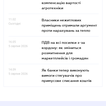
компенсацію вартості
агротехніки
11.02
Власники нежитлових
Сьогодні
приміщень отримали аргумент
проти нарахувань за тепло
16.05
ПДВ на всі посилки з-за
5 серпня 2026
кордону: як зміниться
розмитнення для
маркетплейсів і громадян
14.09
Як банки тепер виконують
5 серпня 2026
вимоги стягувачів про
примусове списання коштів