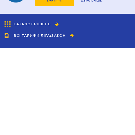
ТАРИФИ
ДЕТАЛЬНІШЕ
КАТАЛОГ РІШЕНЬ
ВСІ ТАРИФИ ЛІГА:ЗАКОН
Співробітництво
Агенти
Дилери
Політика конфіденційності
Умови використання сайту
Реклама
Блог
Новини компанії
Керівництва