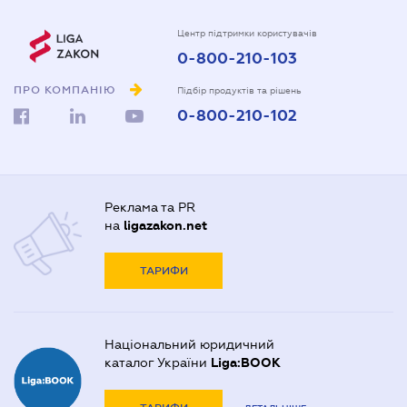
Центр підтримки користувачів
0-800-210-103
ПРО КОМПАНІЮ
Підбір продуктів та рішень
0-800-210-102
Реклама та PR
на
ligazakon.net
ТАРИФИ
Національний юридичний
каталог України
Liga:BOOK