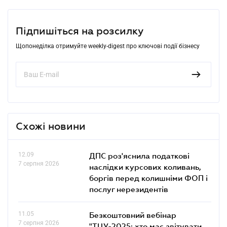
Підпишіться на розсилку
Щопонеділка отримуйте weekly-digest про ключові події бізнесу
Схожі новини
12.09
ДПС роз'яснила податкові
7 серпня 2026
наслідки курсових коливань,
боргів перед колишніми ФОП і
послуг нерезидентів
11.05
Безкоштовний вебінар
7 серпня 2026
"ТЦУ-2025: хто має звітувати,