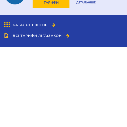
ТАРИФИ
ДЕТАЛЬНІШЕ
КАТАЛОГ РІШЕНЬ
ВСІ ТАРИФИ ЛІГА:ЗАКОН
Співробітництво
Агенти
Дилери
Політика конфіденційності
Умови використання сайту
Реклама
Блог
Новини компанії
Керівництва