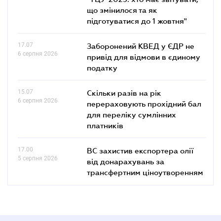
що змінилося та як
підготуватися до 1 жовтня"
17.07
Заборонений КВЕД у ЄДР не
6 серпня 2026
привід для відмови в єдиному
податку
15.07
Скільки разів на рік
6 серпня 2026
перераховують прохідний бал
для переліку сумлінних
платників
17.00
ВС захистив експортера олії
5 серпня 2026
від донарахувань за
трансфертним ціноутворенням