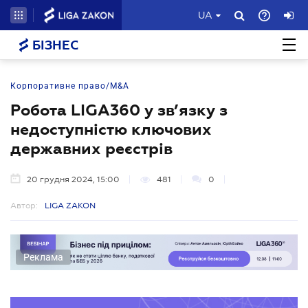
UA
БІЗНЕС
Корпоративне право/M&A
Робота LІGA360 у зв’язку з
недоступністю ключових
державних реєстрів
20 грудня 2024, 15:00
481
0
Автор:
LIGA ZAKON
Реклама