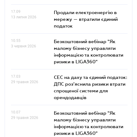
17.09
Продали електроенергію в
13 липня 2026
мережу — втратили єдиний
податок
10.55
Безкоштовний вебінар "Як
3 червня 2026
малому бізнесу управляти
інформацією та контролювати
ризики в LIGA360"
17.03
СЕС на даху та єдиний податок:
29 травня 2026
ДПС роз’яснила ризики втрати
спрощеної системи для
орендодавців
10.07
Безкоштовний вебінар "Як
29 травня 2026
малому бізнесу управляти
інформацією та контролювати
ризики в LIGA360"