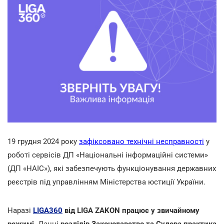
19 грудня 2024 року
зафіксовано технічні несправності
у
роботі сервісів ДП «Національні інформаційні системи»
(ДП «НАІС»), які забезпечують функціонування державних
реєстрів під управлінням Міністерства юстиції України.
Наразі
LIGA360
від LIGA ZAKON працює у звичайному
режимі
. Данні
розділів Законодавство та Судова практика