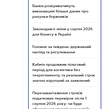
Банки розкриватимуть
виконавцям більше даних про
рахунки боржників
Законодавчі зміни у серпні 2026
для бізнесу в Україні
Головне за тиждень: державний
нагляд та регулювання
Кабмін продовжив пільговий
період для косметики без
техрегламенту, та реальний строк
значно коротший за заявлений
Перезавантаження строків
податкових перевірок після 1
серпня 2026 року: чи буде
обчислення строків давності "з