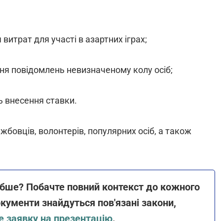
итрат для участі в азартних іграх;
ння повідомлень невизначеному колу осіб;
ь внесення ставки.
бовців, волонтерів, популярних осіб, а також
ибше? Побачте повний контекст до кожного
кументи знайдуться пов'язані закони,
 заявку на презентацію
.