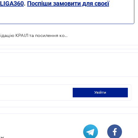
 LIGA360
.
Поспіши замовити для своєї
Президент підписав закон про ліквідацію КРАІЛ та посилення контролю на ринку азартних ігор
увійти
н.