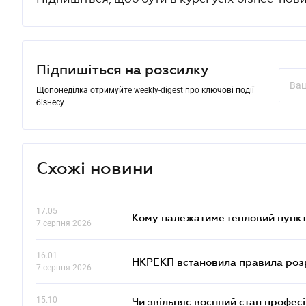
Підпишіться на розсилку
Щопонеділка отримуйте weekly-digest про ключові події
бізнесу
Схожі новини
17.05
Кому належатиме тепловий пункт
7 серпня 2026
16.01
НКРЕКП встановила правила розра
7 серпня 2026
15.10
Чи звільняє воєнний стан профес