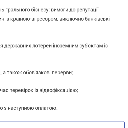
ь грального бізнесу: вимоги до репутації
ин із країною-агресором, виключно банківські
ня державних лотерей іноземним суб'єктам із
, а також обов'язкові перерви;
ас перевірок із відеофіксацією;
бо з наступною оплатою.