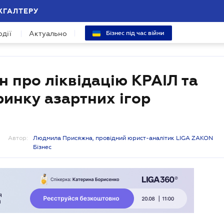
ХГАЛТЕРУ
одії
Актуально
Бізнес під час війни
н про ліквідацію КРАІЛ та
инку азартних ігор
Автор:
Людмила Присяжна, провідний юрист-аналітик LIGA ZAKON
Бізнес