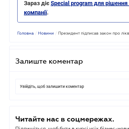
Зараз діє
Special program для рішення
компанії
.
Головна
/
Новини
/
Залиште коментар
Увійдіть, щоб залишити коментар
Читайте нас в соцмережах.
Підпишіться, щоб бути в курсі усіх бізнес-нови