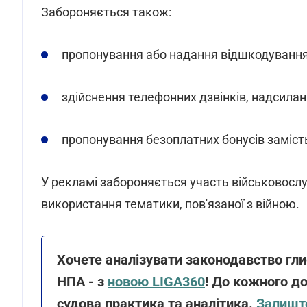
Забороняється також:
пропонування або надання відшкодування в
здійснення телефонних дзвінків, надсила
пропонування безоплатних бонусів заміст
У рекламі забороняється участь військовослуж
використання тематики, пов'язаної з війною.
Хочете аналізувати законодавство гл
НПА - з
новою LIGA360
! До кожного до
судова практика та аналітика.
Залиште