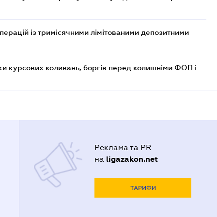
операцій із тримісячними лімітованими депозитними
ки курсових коливань, боргів перед колишніми ФОП і
Реклама та PR
ligazakon.net
на
ТАРИФИ