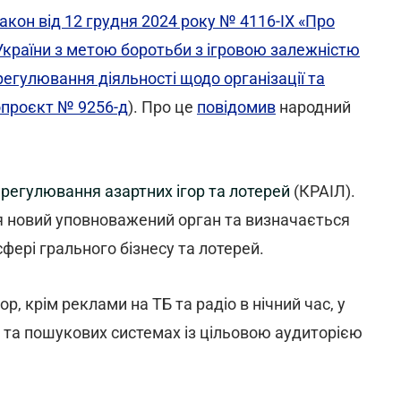
акон від 12 грудня 2024 року № 4116-IX «Про
України з метою боротьби з ігровою залежністю
егулювання діяльності щодо організації та
проєкт № 9256-д
). Про це
повідомив
народний
з регулювання азартних ігор та лотерей
(КРАІЛ).
ся новий уповноважений орган та визначається
сфері грального бізнесу та лотерей.
р, крім реклами на ТБ та радіо в нічний час, у
х та пошукових системах із цільовою аудиторією