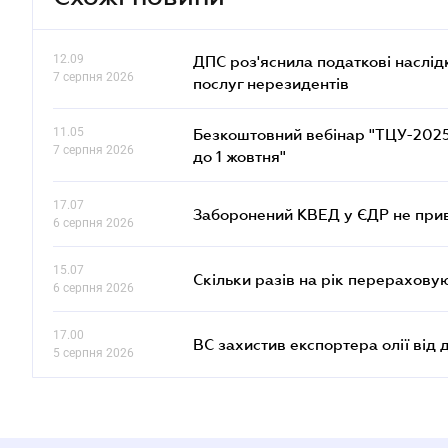
12.09
ДПС роз'яснила податкові наслід
7 серпня 2026
послуг нерезидентів
11.05
Безкоштовний вебінар "ТЦУ-2025: 
7 серпня 2026
до 1 жовтня"
17.07
Заборонений КВЕД у ЄДР не прив
6 серпня 2026
15.07
Скільки разів на рік перерахову
6 серпня 2026
17.00
ВС захистив експортера олії від
5 серпня 2026