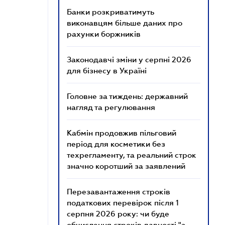
Банки розкриватимуть
виконавцям більше даних про
рахунки боржників
Законодавчі зміни у серпні 2026
для бізнесу в Україні
Головне за тиждень: державний
нагляд та регулювання
Кабмін продовжив пільговий
період для косметики без
техрегламенту, та реальний строк
значно коротший за заявлений
Перезавантаження строків
податкових перевірок після 1
серпня 2026 року: чи буде
обчислення строків давності "з