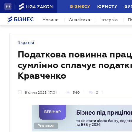
БІЗНЕСУ
ЮРИСТУ
БУ
БІЗНЕС
Новини
Аналітика
Інтерв'ю
П
Податки
Податкова повинна працю
сумлінно сплачує податк
Кравченко
8 січня 2025, 17:01
340
0
Реклама