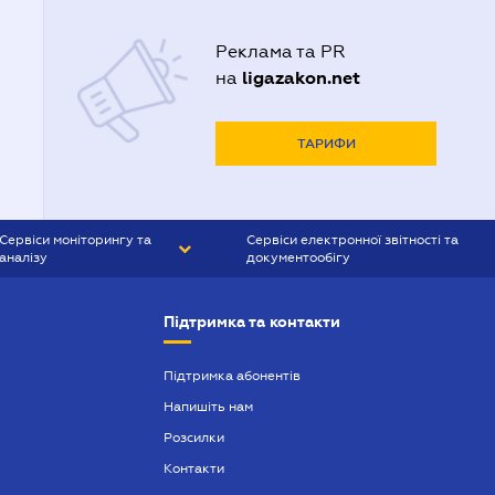
Реклама та PR
ligazakon.net
на
ТАРИФИ
Сервіси моніторингу та
Сервіси електронної звітності та
аналізу
документообігу
CONTR AGENT
Liga:REPORT
Підтримка та контакти
SMS-МАЯК
VERDICTUM
Підтримка абонентів
Напишіть нам
SEMANTRUM
Розсилки
SMS-МАЯК ІПОТЕКА
Контакти