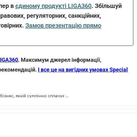
епер в
єдиному продукті LIGA360
. Збільшуй
равових, регуляторних, санкційних,
говірних.
Замов презентацію прямо
LIGA360
. Максимум джерел інформації,
 рекомендацій.
І все це на вигідних умовах Special
Податкова повинна працювати на бізнес, який сумлінно сплачує податки - Голова ДПС Руслан Кравченко