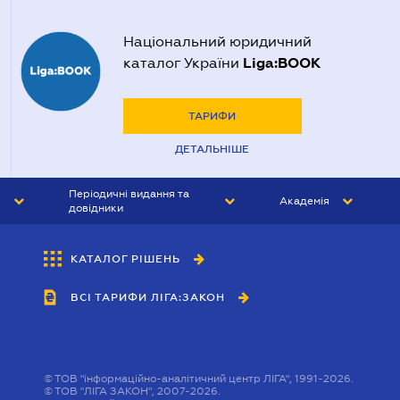
Національний юридичний
Liga:BOOK
каталог України
ТАРИФИ
ДЕТАЛЬНІШЕ
Періодичні видання та
Академія
довідники
ЮРИСТ&ЗАКОН
АКАДЕМІЯ ЛІГА:ЗАКОН
КАТАЛОГ РІШЕНЬ
БУХГАЛТЕР&ЗАКОН
ВСІ ТАРИФИ ЛІГА:ЗАКОН
ВІСНИК МСФЗ
ІНТЕРБУХ
ОСОБИСТИЙ ЕКСПЕРТ
©
ТОВ "інформаційно-аналітичний центр ЛІГА", 1991-2026.
©
ТОВ "ЛІГА ЗАКОН", 2007-2026.