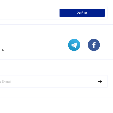
увійти
н.