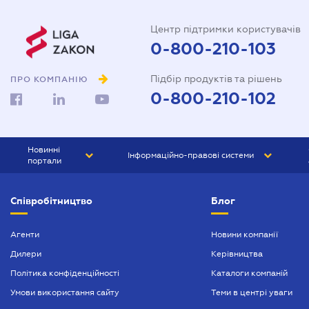
Центр підтримки користувачів
0-800-210-103
Підбір продуктів та рішень
ПРО КОМПАНІЮ
0-800-210-102
Новинні
Інформаційно-правові системи
портали
ЮРЛІГА
Право України
Співробітництво
Блог
БІЗНЕС
ГРАНД
БУХГАЛТЕР.ua
ПРАЙМ
Агенти
Новини компанії
Дилери
Керівництва
БУХГАЛТЕР ПРОФ
Політика конфіденційності
Каталоги компаній
ЮРИСТ ПРОФ
Умови використання сайту
Теми в центрі уваги
ЮРИСТ