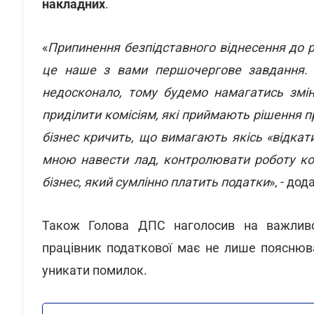
накладних
.
«
Припинення безпідставного віднесення до р
це наше з вами першочергове завдання. 
недосконало, тому будемо намагатись змін
приділити комісіям, які приймають рішення п
бізнес кричить, що вимагають якісь «відкати
мною навести лад, контролювати роботу ком
бізнес, який сумлінно платить податки
», - дод
Також Голова ДПС наголосив на важливос
працівник податкової має не лише пояснюв
уникати помилок.