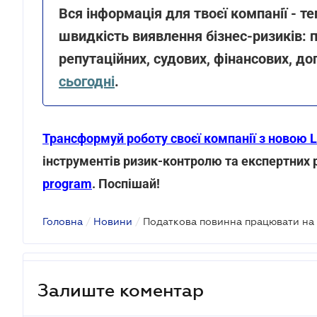
Вся інформація для твоєї компанії - т
швидкість виявлення бізнес-ризиків: п
репутаційних, судових, фінансових, до
сьогодні
.
Трансформуй роботу своєї компанії з новою 
інструментів ризик-контролю та експертних
program
. Поспішай!
Головна
/
Новини
/
Залиште коментар