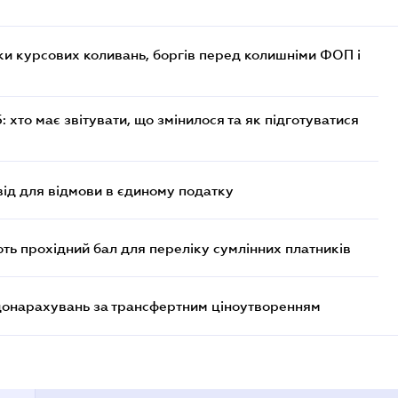
ки курсових коливань, боргів перед колишніми ФОП і
хто має звітувати, що змінилося та як підготуватися
ід для відмови в єдиному податку
ють прохідний бал для переліку сумлінних платників
 донарахувань за трансфертним ціноутворенням