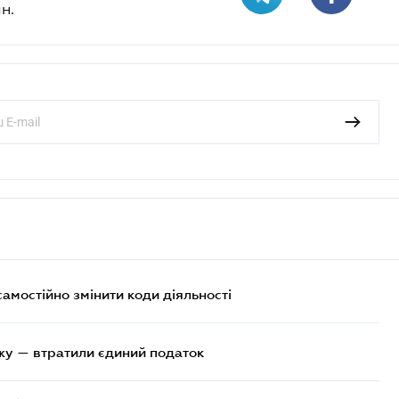
н.
самостійно змінити коди діяльності
жу — втратили єдиний податок