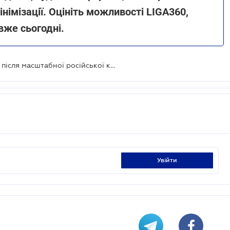
німізації. Оцініть можливості LIGA360,
вже сьогодні.
9 січня відновлюється робота ЄДР після масштабної російської кібератаки
увійти