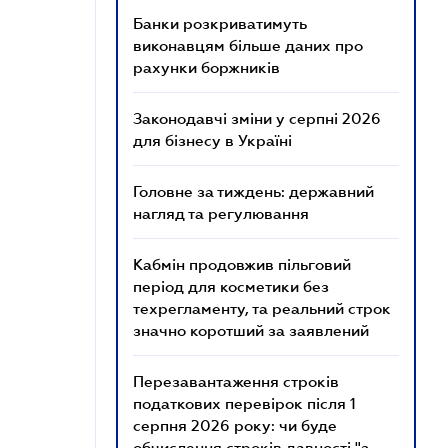
Банки розкриватимуть
виконавцям більше даних про
рахунки боржників
Законодавчі зміни у серпні 2026
для бізнесу в Україні
Головне за тиждень: державний
нагляд та регулювання
Кабмін продовжив пільговий
період для косметики без
техрегламенту, та реальний строк
значно коротший за заявлений
Перезавантаження строків
податкових перевірок після 1
серпня 2026 року: чи буде
обчислення строків давності "з