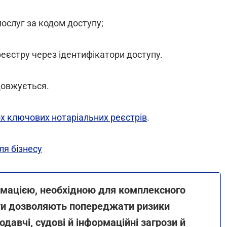
ослуг за кодом доступу;
еєстру через ідентифікатори доступу.
довжується.
ох ключових нотаріальних реєстрів
.
я бізнесу
рмацією, необхідною для комплексного
нти дозволяють попереджати ризики
одавчі, судові й інформаційні загрози й