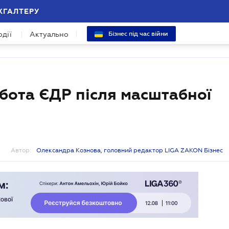
ХГАЛТЕРУ
одії
Актуально
Бізнес під час війни
обота ЄДР після масштабної
Автор:
Олександра Кознова, головний редактор LIGA ZAKON Бізнес