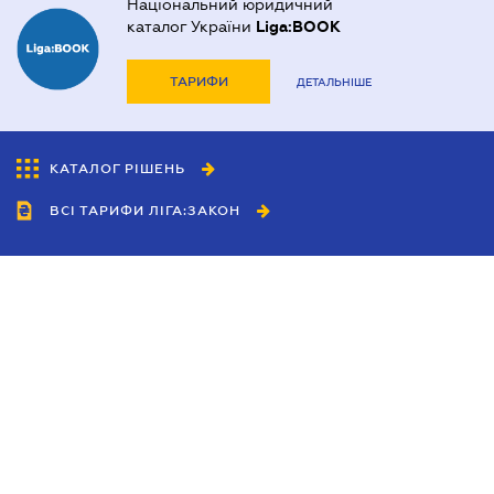
Національний юридичний
каталог України
Liga:BOOK
ТАРИФИ
ДЕТАЛЬНІШЕ
КАТАЛОГ РІШЕНЬ
ВСІ ТАРИФИ ЛІГА:ЗАКОН
Співробітництво
Агенти
Дилери
Політика конфіденційності
Умови використання сайту
Реклама
Блог