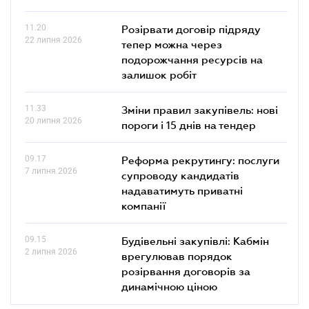
11.20
Розірвати договір підряду
22 липня 2026
тепер можна через
подорожчання ресурсів на
залишок робіт
11.33
Зміни правил закупівель: нові
20 липня 2026
пороги і 15 днів на тендер
09.17
Реформа рекрутингу: послуги
7 липня 2026
супроводу кандидатів
надаватимуть приватні
компанії
09.15
Будівельні закупівлі: Кабмін
2 липня 2026
врегулював порядок
розірвання договорів за
динамічною ціною