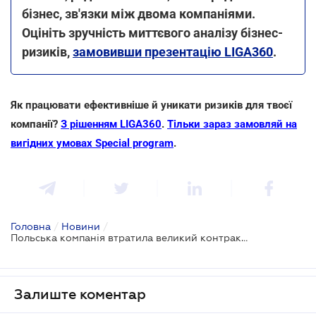
бізнес, зв'язки між двома компаніями.
Оцініть зручність миттєвого аналізу бізнес-
ризиків,
замовивши презентацію LIGA360
.
Як працювати ефективніше й уникати ризиків для твоєї
компанії?
З рішенням LIGA360
.
Тільки зараз замовляй на
вигідних умовах Special program
.
Головна
/
Новини
/
Польська компанія втратила великий контракт в Україні через звинувачення у співпраці з рф
Залиште коментар