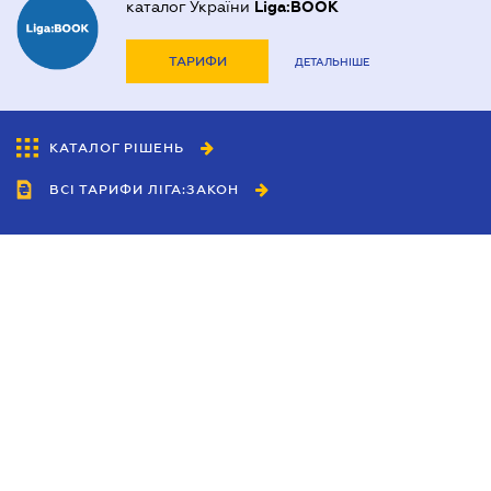
каталог України
Liga:BOOK
ТАРИФИ
ДЕТАЛЬНІШЕ
КАТАЛОГ РІШЕНЬ
ВСІ ТАРИФИ ЛІГА:ЗАКОН
Співробітництво
Агенти
Дилери
Політика конфіденційності
Умови використання сайту
Реклама
Блог