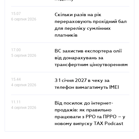
15.07
Скільки разів на рік
6 серпня 2026
перераховують прохідний бал
для переліку сумлінних
платників
17.00
ВС захистив експортера олії
5 серпня 2026
від донарахувань за
трансфертним ціноутворенням
15.44
З 1 січня 2027 в чеку за
4 серпня 2026
телефон вимагатимуть IMEI
11.11
Від посилок до інтернет-
4 серпня 2026
продажів: як правильно
працювати з РРО та ПРРО – у
новому випуску TAX Podcast