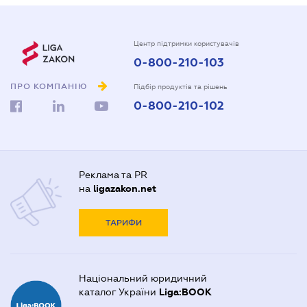
Центр підтримки користувачів
0-800-210-103
ПРО КОМПАНІЮ
Підбір продуктів та рішень
0-800-210-102
Реклама та PR
на
ligazakon.net
ТАРИФИ
Національний юридичний
каталог України
Liga:BOOK