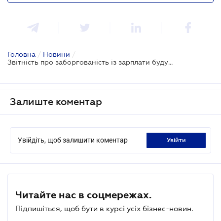
Головна
/
Новини
/
Звітність про заборгованість із зарплати будуть подавати тільки роботодавці, які її мають - проєкт
Залиште коментар
Увійдіть, щоб залишити коментар
увійти
Читайте нас в соцмережах.
Підпишіться, щоб бути в курсі усіх бізнес-новин.