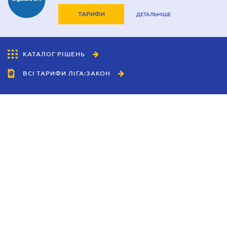
ТАРИФИ
ДЕТАЛЬНІШЕ
КАТАЛОГ РІШЕНЬ
ВСІ ТАРИФИ ЛІГА:ЗАКОН
Співробітництво
Агенти
Дилери
Політика конфіденційності
Умови використання сайту
Реклама
Блог
Новини компанії