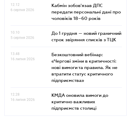
12.12
Кабмін зобов'язав ДПС
6 серпня 2026
передати персональні дані про
чоловіків 18–60 років
10.10
До 1 грудня — новий граничний
5 серпня 2026
строк звіряння списків з ТЦК
13.48
Безкоштовний вебінар:
16 липня 2026
«Чергові зміни в критичності:
нові вимоги та правила. Як не
втратити статус критичного
підприємства»
12.28
КМДА оновила вимоги до
16 липня 2026
критично важливих
підприємств столиці