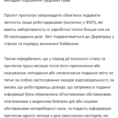
випадки порушення трудових прав.
Проєкт пропонує запровадити обов'язок подавати
звітність лише роботодавцями (включно з ФОП), які
мають заборгованість із заробітної плати більше ніж на
30 календарних днів. Звіт подаватиметься до Держпраці у
строки та порядку, визначені Кабміном.
Також передбачено, що у період дії воєнного стану та
протягом трьох місяців після його припинення або
скасування, неподання або несвоєчасне подання звіту не
тягне за собою застосування заходів відповідальності, за
умови, що роботодавець доведе, що затримка в поданні
інформації була обумовлена об'єктивними обставинами,
пов'язаними з веденням бойових дій або іншими
обставинами непереборної сили, та подасть інформацію
протягом одного місяця з дня закінчення наслідків, які