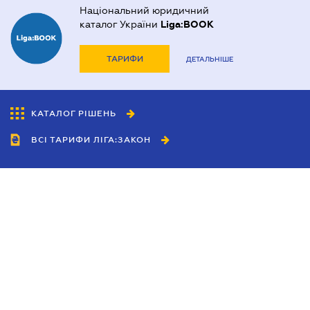
Національний юридичний
каталог України
Liga:BOOK
ТАРИФИ
ДЕТАЛЬНІШЕ
КАТАЛОГ РІШЕНЬ
ВСІ ТАРИФИ ЛІГА:ЗАКОН
Співробітництво
Агенти
Дилери
Політика конфіденційності
Умови використання сайту
Реклама
Блог