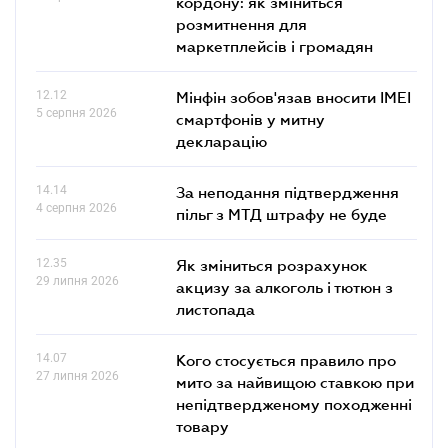
кордону: як зміниться
розмитнення для
маркетплейсів і громадян
12.12
Мінфін зобов'язав вносити IMEI
5 серпня 2026
смартфонів у митну
декларацію
14.14
За неподання підтвердження
4 серпня 2026
пільг з МТД штрафу не буде
12.35
Як зміниться розрахунок
29 липня 2026
акцизу за алкоголь і тютюн з
листопада
14.07
Кого стосується правило про
27 липня 2026
мито за найвищою ставкою при
непідтвердженому походженні
товару