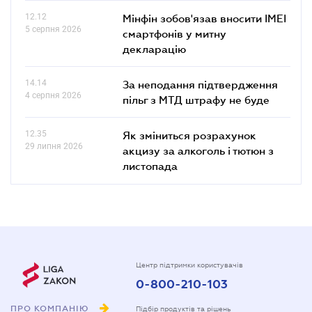
12.12
Мінфін зобов'язав вносити IMEI
5 серпня 2026
смартфонів у митну
декларацію
14.14
За неподання підтвердження
4 серпня 2026
пільг з МТД штрафу не буде
12.35
Як зміниться розрахунок
29 липня 2026
акцизу за алкоголь і тютюн з
листопада
Центр підтримки користувачів
0-800-210-103
ПРО КОМПАНІЮ
Підбір продуктів та рішень