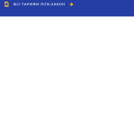
ВСІ ТАРИФИ ЛІГА:ЗАКОН
Співробітництво
Агенти
Дилери
Політика конфіденційності
Умови використання сайту
Реклама
Блог
Новини компанії
Керівництва
Каталоги компаній
Теми в центрі уваги
Підтримка та контакти