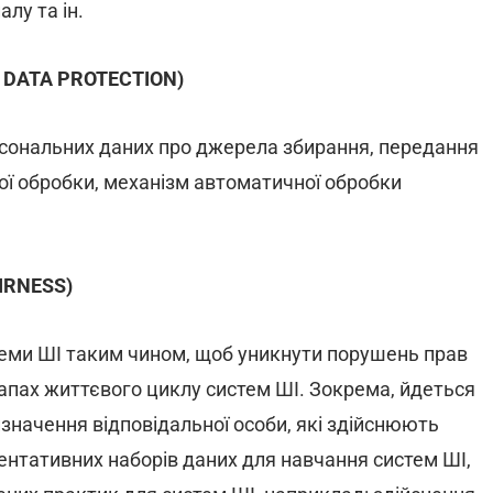
лу та ін.
ND DATA PROTECTION)
рсональних даних про джерела збирання, передання
ьої обробки, механізм автоматичної обробки
AIRNESS)
теми ШІ таким чином, щоб уникнути порушень прав
тапах життєвого циклу систем ШІ. Зокрема, йдеться
изначення відповідальної особи, які здійснюють
ентативних наборів даних для навчання систем ШІ,