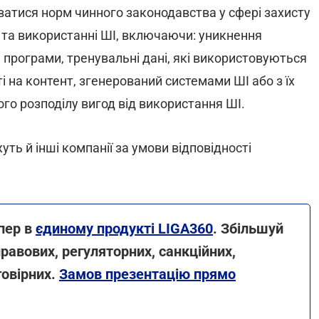
ватися норм чинного законодавства у сфері захисту
ці та використанні ШІ, включаючи: уникнення
програми, тренувальні дані, які використовуються
 на контент, згенерований системами ШІ або з їх
го розподілу вигод від використання ШІ.
ть й інші компанії за умови відповідності
епер в
єдиному продукті LIGA360
. Збільшуй
равових, регуляторних, санкційних,
говірних.
Замов презентацію прямо