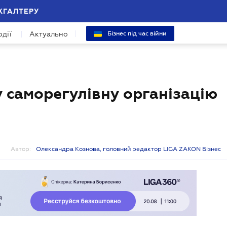
ХГАЛТЕРУ
одії
Актуально
Бізнес під час війни
у саморегулівну організацію
Автор:
Олександра Кознова, головний редактор LIGA ZAKON Бізнес