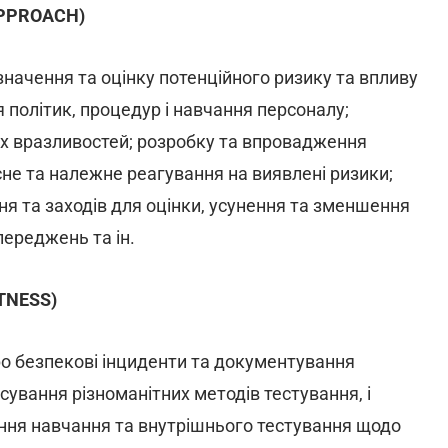
 APPROACH)
ачення та оцінку потенційного ризику та впливу
 політик, процедур і навчання персоналу;
х вразливостей; розробку та впровадження
не та належне реагування на виявлені ризики;
ня та заходів для оцінки, усунення та зменшення
переджень та ін.
STNESS)
ро безпекові інциденти та документування
осування різноманітних методів тестування, і
ення навчання та внутрішнього тестування щодо