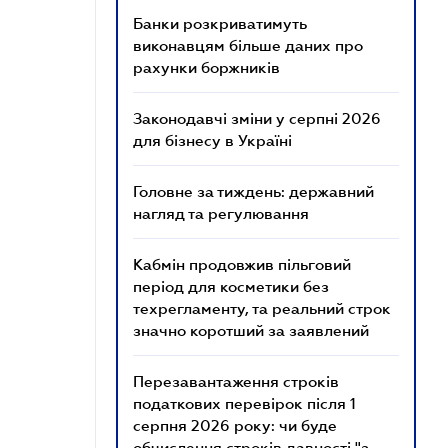
Банки розкриватимуть
виконавцям більше даних про
рахунки боржників
Законодавчі зміни у серпні 2026
для бізнесу в Україні
Головне за тиждень: державний
нагляд та регулювання
Кабмін продовжив пільговий
період для косметики без
техрегламенту, та реальний строк
значно коротший за заявлений
Перезавантаження строків
податкових перевірок після 1
серпня 2026 року: чи буде
обчислення строків давності "з