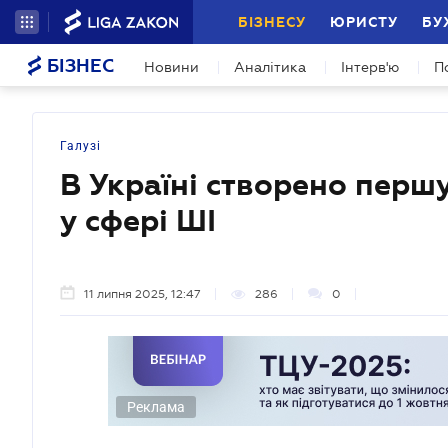
БІЗНЕСУ
ЮРИСТУ
БУ
БІЗНЕС
Новини
Аналітика
Інтерв'ю
П
Галузі
В Україні створено перш
у cфері ШІ
11 липня 2025, 12:47
286
0
Реклама