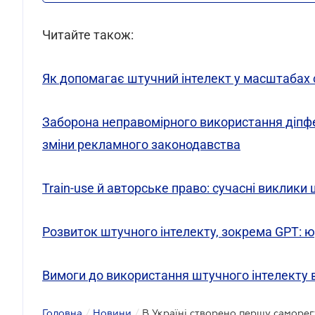
Читайте також:
Як допомагає штучний інтелект у масштабах 
Заборона неправомірного використання діпфе
зміни рекламного законодавства
Train-use й авторське право: сучасні виклики
Розвиток штучного інтелекту, зокрема GPT: ю
Вимоги до використання штучного інтелекту в
Головна
/
Новини
/
В Україні створено першу саморег