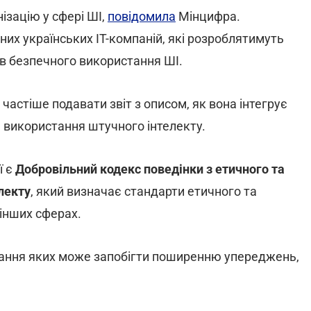
ізацію у cфері ШІ,
повідомила
Мінцифра.
них українських IT-компаній, які розроблятимуть
ів безпечного використання ШІ.
 частіше подавати звіт з описом, як вона інтегрує
 використання штучного інтелекту.
ї є
Добровільний кодекс поведінки з етичного та
лекту
, який визначає стандарти етичного та
 інших сферах.
мання яких може запобігти поширенню упереджень,