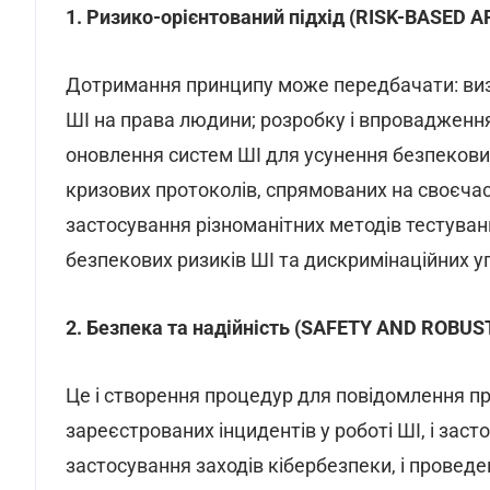
1. Ризико-орієнтований підхід (RISK-BASED
Дотримання принципу може передбачати: визн
ШІ на права людини; розробку і впровадження
оновлення систем ШІ для усунення безпекови
кризових протоколів, спрямованих на своєчас
застосування різноманітних методів тестуван
безпекових ризиків ШІ та дискримінаційних у
2. Безпека та надійність (SAFETY AND ROBU
Це і створення процедур для повідомлення п
зареєстрованих інцидентів у роботі ШІ, і заст
застосування заходів кібербезпеки, і провед