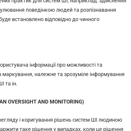
них практик для систем ШІ, наприклад: здійснення
ніпулювання поведінкою людей та розпізнавання
 буде встановлено відповідно до чинного
ористувача інформації про можливості та
в маркування, належне та зрозуміле інформування
 та ін.
HUMAN OVERSIGHT AND MONITORING)
регляду і коригування рішень систем ШІ людиною
каржити таке рішення у випадках, коли це рішення