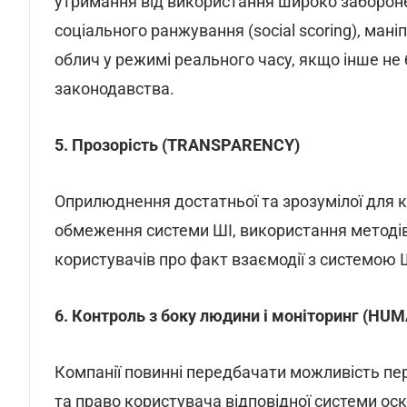
утримання від використання широко забороне
соціального ранжування (social scoring), ма
облич у режимі реального часу, якщо інше не
законодавства.
5. Прозорість (TRANSPARENCY)
Оприлюднення достатньої та зрозумілої для к
обмеження системи ШІ, використання методі
користувачів про факт взаємодії з системою ШІ
6. Контроль з боку людини і моніторинг (
Компанії повинні передбачати можливість пе
та право користувача відповідної системи ос