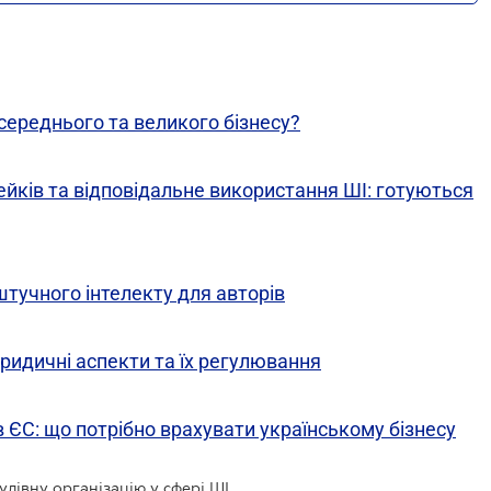
середнього та великого бізнесу?
йків та відповідальне використання ШІ: готуються
 штучного інтелекту для авторів
ридичні аспекти та їх регулювання
 ЄС: що потрібно врахувати українському бізнесу
улівну організацію у cфері ШІ