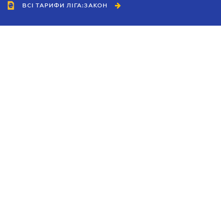
ВСІ ТАРИФИ ЛІГА:ЗАКОН
Співробітництво
Агенти
Дилери
Політика конфіденційності
Умови використання сайту
Реклама
Блог
Новини компанії
Керівництва
Каталоги компаній
Теми в центрі уваги
Підтримка та контакти