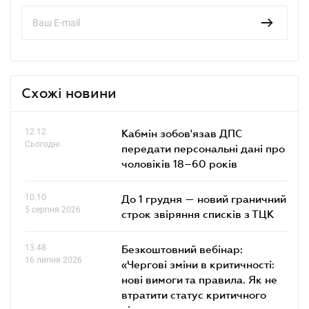
Схожі новини
12.12
Кабмін зобов'язав ДПС
Сьогодні
передати персональні дані про
чоловіків 18–60 років
10.10
До 1 грудня — новий граничний
5 серпня 2026
строк звіряння списків з ТЦК
13.48
Безкоштовний вебінар:
16 липня 2026
«Чергові зміни в критичності:
нові вимоги та правила. Як не
втратити статус критичного