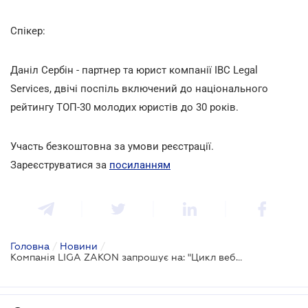
Спікер:
Даніл Сербін - партнер та юрист компанії IBC Legal
Services, двічі поспіль включений до національного
рейтингу ТОП-30 молодих юристів до 30 років.
Участь безкоштовна за умови реєстрації.
Зареєструватися за
посиланням
Головна
/
Новини
/
Компанія LIGA ZAKON запрошує на: "Цикл вебінарів для держустанов і бізнесу: критичність, військовий облік, бронювання, судова практика"