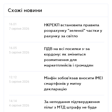
Схожі новини
16.01
НКРЕКП встановила правила
7 серпня 2026
розрахунку "зеленої" частки у
рахунку за світло
16.05
ПДВ на всі посилки з-за
5 серпня 2026
кордону: як зміниться
розмитнення для
маркетплейсів і громадян
12.12
Мінфін зобов'язав вносити IMEI
5 серпня 2026
смартфонів у митну
декларацію
14.14
За неподання підтвердження
4 серпня 2026
пільг з МТД штрафу не буде