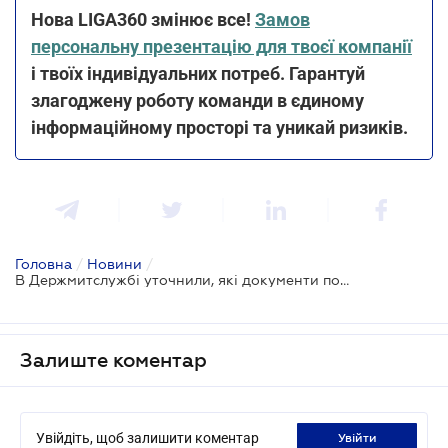
Нова LIGA360 змінює все!
Замов
персональну презентацію для твоєї компанії
і твоїх індивідуальних потреб. Гарантуй
злагоджену роботу команди в єдиному
інформаційному просторі та уникай ризиків.
Головна
/
Новини
/
В Держмитслужбі уточнили, які документи потрібні для виїзду за кордон на авто
Залиште коментар
Увійдіть, щоб залишити коментар
увійти