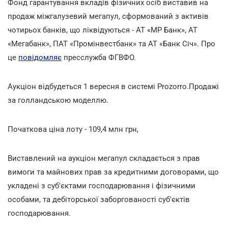
Фонд гарантування вкладів фізичних осіб виставив на
продаж міжгалузевий мегапул
, сформований з активів
чотирьох банків, що ліквідуються - АТ «МР Банк», АТ
«Мегабанк», ПАТ «Промінвестбанк» та АТ «Банк Січ». Про
це
повідомляє
пресслужба ФГВФО.
Аукціон відбудеться 1 вересня в системі Prozorro.Продажі
за голландською моделлю.
Початкова ціна лоту - 109,4 млн грн,
Виставлений на аукціон мегапул складається з прав
вимоги та майнових прав за кредитними договорами, що
укладені з суб'єктами господарювання і фізичними
особами, та дебіторської заборгованості суб'єктів
господарювання.