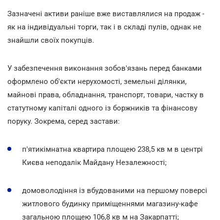
Зазначені активи раніше вже виставлялися на продаж -
як на індивідуальні торги, так і в складі пулів, однак не
знайшли своїх покупців.
У забезпечення виконання зобов'язань перед банками
оформлено об'єкти нерухомості, земельні ділянки,
майнові права, обладнання, транспорт, товари, частку в
статутному капіталі одного із боржників та фінансову
поруку. Зокрема, серед застави:
п'ятикімнатна квартира площею 238,5 кв м в центрі
Києва неподалік Майдану Незалежності;
домоволодіння із вбудованими на першому поверсі
житлового будинку приміщеннями магазину-кафе
загальною площею 106,8 кв м на Закарпатті;