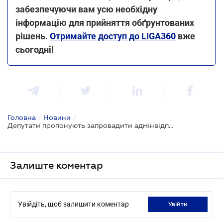
забезпечуючи вам усю необхідну
інформацію для прийняття обґрунтованих
рішень.
Отримайте доступ до LIGA360
вже
сьогодні!
Головна
/
Новини
/
Депутати пропонують запровадити адмінвідповідальність за недотримання вимог щодо локалізації у сфері публічних закупівель
Залиште коментар
Увійдіть, щоб залишити коментар
увійти