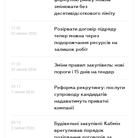
змінювати без
десятивідсоткового ліміту
11.20
Розірвати договір підряду
22 липня 2026
тепер можна через
подорожчання ресурсів на
залишок робіт
11.33
Зміни правил закупівель: нові
20 липня 2026
пороги і 15 днів на тендер
09.17
Реформа рекрутингу: послуги
7 липня 2026
супроводу кандидатів
надаватимуть приватні
компанії
09.15
Будівельні закупівлі: Кабмін
2 липня 2026
врегулював порядок
розірвання договорів за