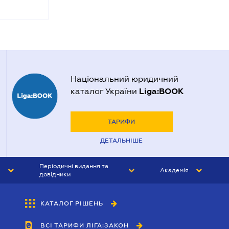
Національний юридичний
Liga:BOOK
каталог України
ТАРИФИ
ДЕТАЛЬНІШЕ
Періодичні видання та
Академія
довідники
ЮРИСТ&ЗАКОН
АКАДЕМІЯ ЛІГА:ЗАКОН
КАТАЛОГ РІШЕНЬ
БУХГАЛТЕР&ЗАКОН
ВСІ ТАРИФИ ЛІГА:ЗАКОН
ВІСНИК МСФЗ