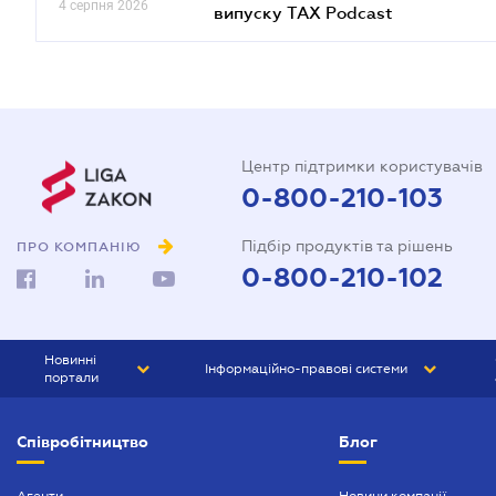
4 серпня 2026
випуску TAX Podcast
Центр підтримки користувачів
0-800-210-103
Підбір продуктів та рішень
ПРО КОМПАНІЮ
0-800-210-102
Новинні
Інформаційно-правові системи
портали
ЮРЛІГА
Право України
Співробітництво
Блог
БІЗНЕС
ГРАНД
БУХГАЛТЕР.ua
ПРАЙМ