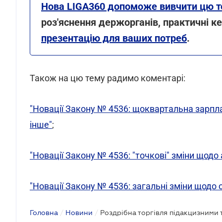
Нова LIGA360 допоможе вивчити цю т
роз'яснення держорганів, практичні ке
презентацію для ваших потреб
.
Також на цю тему радимо коментарі:
"Новації Закону № 4536: щоквартальна зарплат
інше"
;
"Новації Закону № 4536: "точкові" зміни щод
"Новації Закону № 4536: загальні зміни щодо 
Головна
/
Новини
/