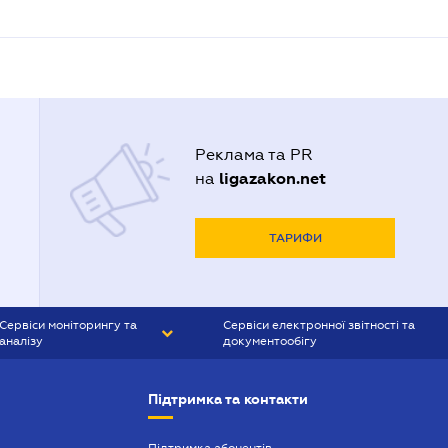
Реклама та PR
ligazakon.net
на
ТАРИФИ
Сервіси моніторингу та
Сервіси електронної звітності та
аналізу
документообігу
CONTR AGENT
Liga:REPORT
Підтримка та контакти
SMS-МАЯК
VERDICTUM