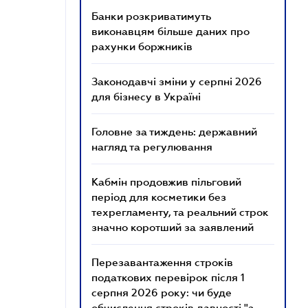
Банки розкриватимуть
виконавцям більше даних про
рахунки боржників
Законодавчі зміни у серпні 2026
для бізнесу в Україні
Головне за тиждень: державний
нагляд та регулювання
Кабмін продовжив пільговий
період для косметики без
техрегламенту, та реальний строк
значно коротший за заявлений
Перезавантаження строків
податкових перевірок після 1
серпня 2026 року: чи буде
обчислення строків давності "з