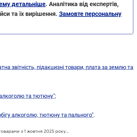
ему детальніше
. Аналітика від експертів,
йси та їх вирішення.
Замовте персональну
на звітність, підакцизні товари, плата за землю та
о алкоголю та тютюну"
;
обігу алкоголю, тютюну та пального"
.
Роздрібна торгівля підакцизними товарами з 1 жовтня 2025 року: чи для усіх працівників діятимуть нові вимоги щодо мінзарплати?