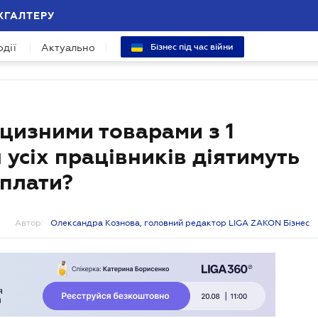
ХГАЛТЕРУ
одії
Актуально
Бізнес під час війни
кцизними товарами з 1
 усіх працівників діятимуть
рплати?
Автор:
Олександра Кознова, головний редактор LIGA ZAKON Бізнес