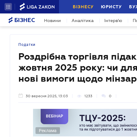
БІЗНЕСУ
ЮРИСТУ
БУ
БІЗНЕС
Новини
Аналітика
Інтерв'ю
П
Податки
Роздрібна торгівля піда
жовтня 2025 року: чи для
нові вимоги щодо мінза
30 вересня 2025, 13:03
1233
0
Реклама