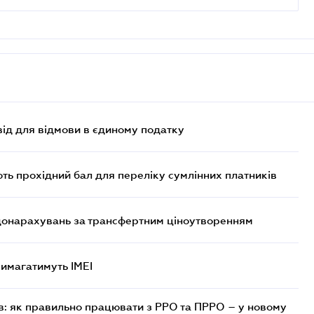
ід для відмови в єдиному податку
ють прохідний бал для переліку сумлінних платників
 донарахувань за трансфертним ціноутворенням
 вимагатимуть IMEI
в: як правильно працювати з РРО та ПРРО – у новому