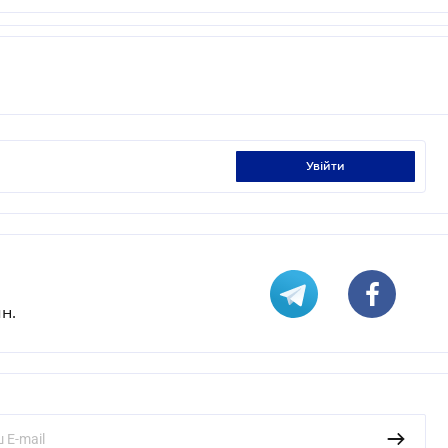
увійти
н.