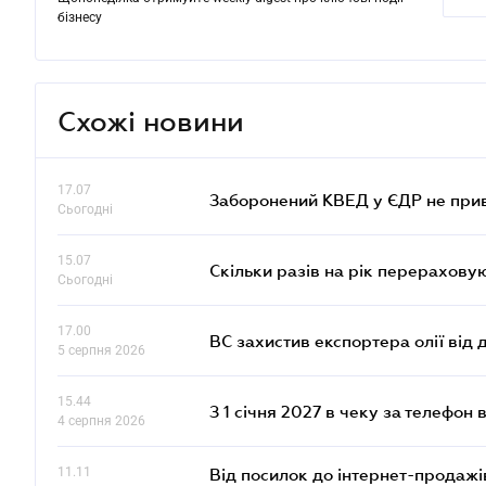
бізнесу
Схожі новини
17.07
Заборонений КВЕД у ЄДР не прив
Сьогодні
15.07
Скільки разів на рік перерахову
Сьогодні
17.00
ВС захистив експортера олії від
5 серпня 2026
15.44
З 1 січня 2027 в чеку за телефон
4 серпня 2026
11.11
Від посилок до інтернет-продажі