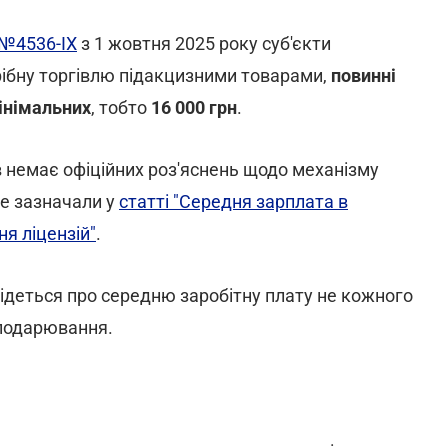
№4536-IX
з 1 жовтня 2025 року суб'єкти
рібну торгівлю підакцизними товарами,
повинні
інімальних
, тобто
16 000 грн
.
в немає офіційних роз'яснень щодо механізму
же зазначали у
статті "Середня зарплата в
ня ліцензій"
.
, ідеться про середню заробітну плату не кожного
сподарювання.