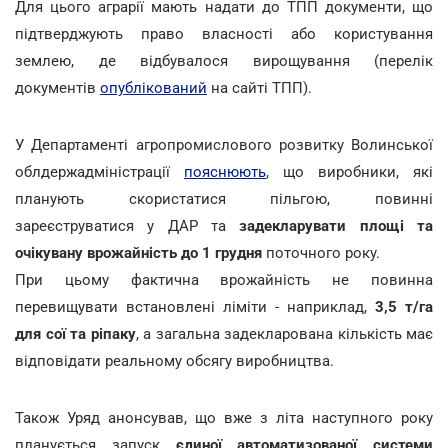
Для цього аграрії мають надати до ТПП документи, що
підтверджують право власності або користування
землею, де відбувалося вирощування (перелік
документів
опублікований
на сайті ТПП).
У Департаменті агропромислового розвитку Волинської
облдержадміністрації
пояснюють
, що виробники, які
планують скористатися пільгою, повинні
зареєструватися у ДАР та
задекларувати площі та
очікувану врожайність до 1 грудня
поточного року.
При цьому фактична врожайність не повинна
перевищувати встановлені ліміти - наприклад,
3,5 т/га
для сої та ріпаку
, а загальна задекларована кількість має
відповідати реальному обсягу виробництва.
Також Уряд анонсував, що вже з літа наступного року
планується запуск
єдиної автоматизованої системи