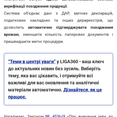
верифікації походження продукції
.
Система об'єднає дані з ДАР, митних декларацій,
податкових накладних та інших держреєстрів, що
дозволить
автоматично підтверджувати походження
врожаю
, зменшити кількість паперових документів і
пришвидшити митні процедури.
“Теми в центрі уваги”
у LIGA360 - ваш ключ
до актуальних новин без зусиль. Виберіть
тему, яка вас цікавить, і отримуйте всі
важливі для вас оновлення та аналітичні
матеріали автоматично.
Дізнайтеся, як це
працює.
Нагадаємо, Законом
№ 4536-IX
«Про внесення змін до