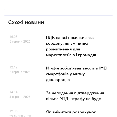
Схожі новини
16.05
ПДВ на всі посилки з-за
5 серпня 2026
кордону: як зміниться
розмитнення для
маркетплейсів і громадян
12.12
Мінфін зобов'язав вносити IMEI
5 серпня 2026
смартфонів у митну
декларацію
14.14
За неподання підтвердження
4 серпня 2026
пільг з МТД штрафу не буде
12.35
Як зміниться розрахунок
29 липня 2026