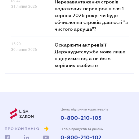
09.47
Перезавантаження строків
31 липня 2026
податкових перевірок після 1
серпня 2026 року: чи буде
обчислення строків давності "з
чистого аркуша"?
15.29
Оскаржити акт ревізії
30 липня 2026
Держаудитслужби може лише
підприємство, а не його
керівник особисто
Центр підтримки користувачів
0-800-210-103
ПРО КОМПАНІЮ
Підбір продуктів та рішень
0-800-210-102