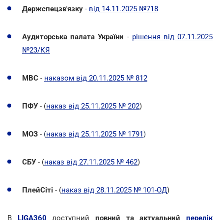
Держспецзв'язку
-
від 14.11.2025 №718
Аудиторська палата України
-
рішення від 07.11.2025
№23/КЯ
МВС
-
наказом від 20.11.2025 № 812
ПФУ
- (
наказ від 25.11.2025 № 202
)
МОЗ
-
(
наказ від 25.11.2025 № 1791
)
СБУ
- (
наказ від 27.11.2025 № 462
)
ПлейСіті
- (
наказ від 28.11.2025 № 101-ОД
)
В
LIGA360
доступний
повний та актуальний
перелік