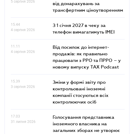
5 серпня 2026
від донарахувань за
трансфертним ціноутворенням
15.44
З 1 січня 2027 в чеку за
4 серпня 2026
телефон вимагатимуть IMEI
11.11
Від посилок до інтернет-
4 серпня 2026
продажів: як правильно
працювати з РРО та ПРРО – у
новому випуску TAX Podcast
15.39
Зміни у формі звіту про
3 серпня 2026
контрольовані іноземні
компанії стосуються всіх
контролюючих осіб
17.03
Голосування представника
31 липня 2026
іноземного власника на
загальних зборах не утворює