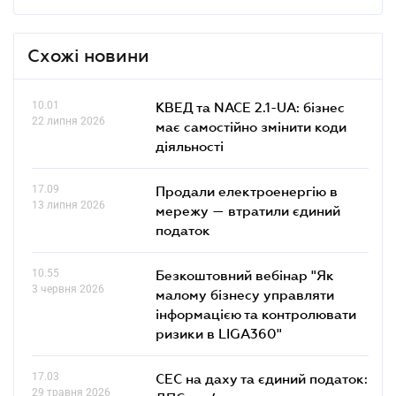
Схожі новини
10.01
КВЕД та NACE 2.1-UA: бізнес
22 липня 2026
має самостійно змінити коди
діяльності
17.09
Продали електроенергію в
13 липня 2026
мережу — втратили єдиний
податок
10.55
Безкоштовний вебінар "Як
3 червня 2026
малому бізнесу управляти
інформацією та контролювати
ризики в LIGA360"
17.03
СЕС на даху та єдиний податок:
29 травня 2026