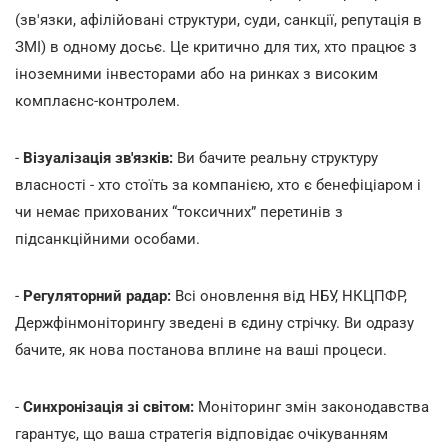
(зв'язки, афілійовані структури, суди, санкції, репутація в
ЗМІ) в одному досьє. Це критично для тих, хто працює з
іноземними інвесторами або на ринках з високим
комплаєнс-контролем.
-
Візуалізація зв'язків:
Ви бачите реальну структуру
власності - хто стоїть за компанією, хто є бенефіціаром і
чи немає прихованих “токсичних” перетинів з
підсанкційними особами.
-
Регуляторний радар:
Всі оновлення від НБУ, НКЦПФР,
Держфінмоніторингу зведені в єдину стрічку. Ви одразу
бачите, як нова постанова вплине на ваші процеси.
-
Синхронізація зі світом:
Моніторинг змін законодавства
гарантує, що ваша стратегія відповідає очікуванням