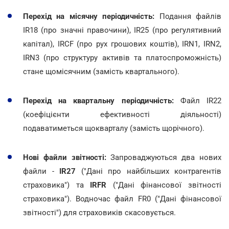
Перехід на місячну періодичність:
Подання файлів
IR18 (про значні правочини), IR25 (про регулятивний
капітал), IRCF (про рух грошових коштів), IRN1, IRN2,
IRN3 (про структуру активів та платоспроможність)
стане щомісячним (замість квартального).
Перехід на квартальну періодичність:
Файл IR22
(коефіцієнти ефективності діяльності)
подаватиметься щокварталу (замість щорічного).
Нові файли звітності:
Запроваджуються два нових
файли -
IR27
("Дані про найбільших контрагентів
страховика") та
IRFR
("Дані фінансової звітності
страховика"). Водночас файл FR0 ("Дані фінансової
звітності") для страховиків скасовується.