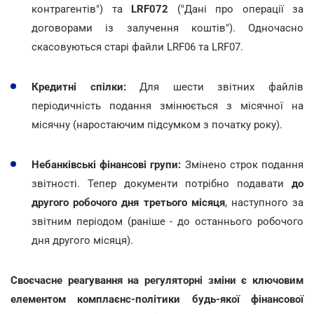
контрагентів") та
LRF072
("Дані про операції за
договорами із залучення коштів"). Одночасно
скасовуються старі файли LRF06 та LRF07.
Кредитні спілки:
Для шести звітних файлів
періодичність подання змінюється з місячної на
місячну (наростаючим підсумком з початку року).
Небанківські фінансові групи:
Змінено строк подання
звітності. Тепер документи потрібно подавати
до
другого робочого дня третього місяця
, наступного за
звітним періодом (раніше - до останнього робочого
дня другого місяця).
Своєчасне реагування на регуляторні зміни є ключовим
елементом комплаєнс-політики будь-якої фінансової