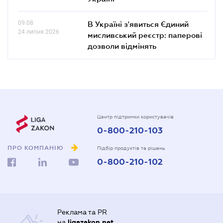
09.08
В Україні з'явиться Єдиний
24 липня 2026
мисливський реєстр: паперові
дозволи відмінять
Центр підтримки користувачів
0-800-210-103
ПРО КОМПАНІЮ
Підбір продуктів та рішень
0-800-210-102
Реклама та PR
на
ligazakon.net