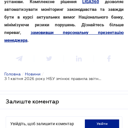
установи. Комплексне рішення
LIGA360
дозволяє
автоматизувати моніторинг законодавства та завжди
бути в курсі актуальних вимог Національного банку,
мінімізуючи ризики порушень. Дізнайтесь більше
переваг,
замовивши персональну презентацію
менеджера
.
Головна
/
Новини
/
З 1 квітня 2026 року НБУ змінює правила звітності для ринку небанківських фінансових послуг
Залиште коментар
Увійдіть, щоб залишити коментар
увійти