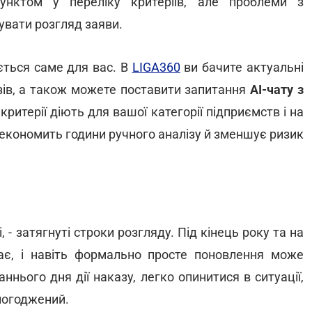
нктом у переліку критеріїв, але проблеми з
увати розгляд заяви.
ється саме для вас. В
LIGA360
ви бачите актуальні
зів, а також можете поставити запитання
AI-чату з
 критерії діють для вашої категорії підприємств і на
 економить години ручного аналізу й зменшує ризик
 - затягнуті строки розгляду. Під кінець року та на
тає, і навіть формально просте поновлення може
ннього дня дії наказу, легко опинитися в ситуації,
 погоджений.