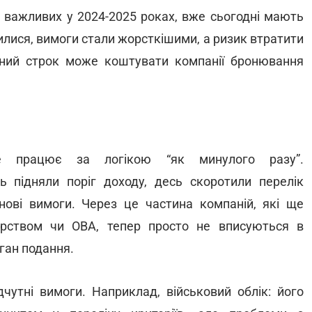
о важливих у 2024-2025 роках, вже сьогодні мають
нилися, вимоги стали жорсткішими, а ризик втратити
ений строк може коштувати компанії бронювання
е працює за логікою “як минулого разу”.
сь підняли поріг доходу, десь скоротили перелік
 нові вимоги. Через це частина компаній, які ще
ерством чи ОВА, тепер просто не вписуються в
рган подання.
чутні вимоги. Наприклад, військовий облік: його