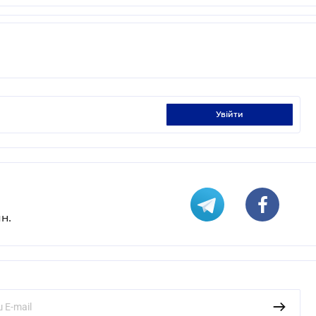
увійти
н.