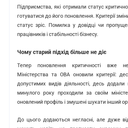
Підприємства, які отримали статус критичн
готуватися до його поновлення. Критерії змі
статус зріс. Помилка у довідці чи пропущ
працівників і стабільності бізнесу.
Чому старий підхід більше не діє
Тепер поновлення критичності вже н
Міністерства та ОВА оновили критерії: де
допустимих видів діяльності, десь додали
минулого року проходили за своїм мініст
оновлений профіль і змушені шукати інший о
До цього додаються негласні, але дуже від