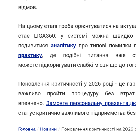
відмов.
На цьому етапі треба орієнтуватися на актуал
стає LIGA360: у системі можна швидк
подивитися
аналітику
про типові помилки 
практику
, де подібні питання вже ст
можете підкоригувати слабкі місця ще до того
Поновлення критичності у 2026 році - це гар
важливо пройти процедуру без втра
впевнено.
Замовте персональну презентаці
статус критично важливого підприємства без
Головна
/
Новини
/