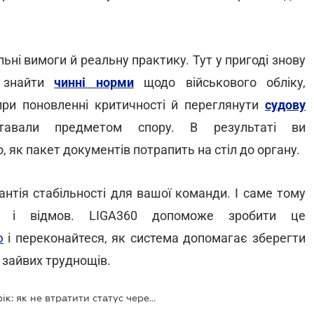
ьні вимоги й реальну практику. Тут у пригоді знову
о знайти
чинні норми
щодо військового обліку,
при поновленні критичності й переглянути
судову
авали предметом спору. В результаті ви
, як пакет документів потрапить на стіл до органу.
антія стабільності для вашої команди. І саме тому
т і відмов. LIGA360 допоможе зробити це
ю
і переконайтеся, як система допомагає зберегти
 зайвих труднощів.
Поновлення критичності на 2026 рік: як не втратити статус через нові правила