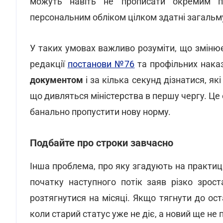
можуть навіть не прописати окремим пу
персональним обліком цілком здатні загальм
У таких умовах важливо розуміти, що зміню
редакції
постанови №76
та профільних нака
документом
і за кілька секунд дізнатися, які
що дивляться міністерства в першу чергу. Це
банально пропустити нову норму.
Подбайте про строки завчасно
Інша проблема, про яку згадують на практиці,
початку наступного потік заяв різко зрос
розтягнутися на місяці. Якщо тягнути до оста
коли старий статус уже не діє, а новий ще не