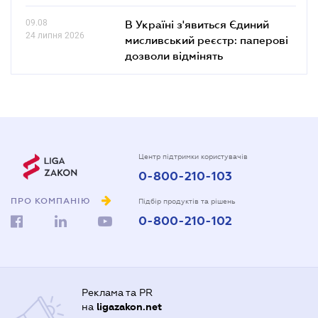
09.08
В Україні з'явиться Єдиний
24 липня 2026
мисливський реєстр: паперові
дозволи відмінять
Центр підтримки користувачів
0-800-210-103
ПРО КОМПАНІЮ
Підбір продуктів та рішень
0-800-210-102
Реклама та PR
на
ligazakon.net