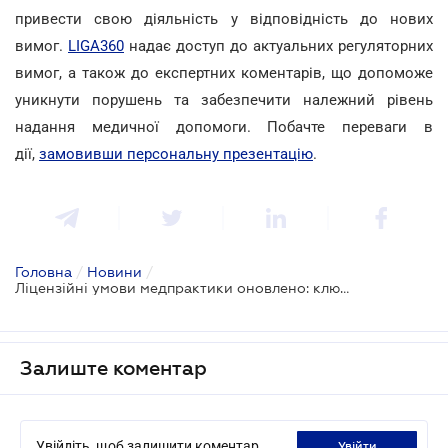
привести свою діяльність у відповідність до нових
вимог.
LIGA360
надає доступ до актуальних регуляторних
вимог, а також до експертних коментарів, що допоможе
уникнути порушень та забезпечити належний рівень
надання медичної допомоги. Побачте переваги в
дії,
замовивши персональну презентацію
.
Головна
/
Новини
/
Ліцензійні умови медпрактики оновлено: ключові новації запрацюють 8 січня
Залиште коментар
Увійдіть, щоб залишити коментар
увійти