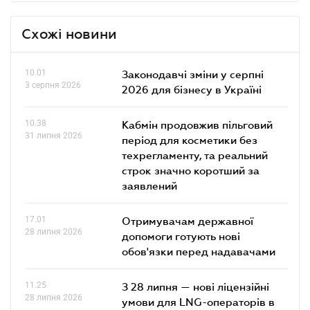
Схожі новини
10.01
Законодавчі зміни у серпні
3 серпня 2026
2026 для бізнесу в Україні
10.38
Кабмін продовжив пільговий
31 липня 2026
період для косметики без
техрегламенту, та реальний
строк значно коротший за
заявлений
17.01
Отримувачам державної
28 липня 2026
допомоги готують нові
обов'язки перед надавачами
11.25
З 28 липня — нові ліцензійні
28 липня 2026
умови для LNG-операторів в