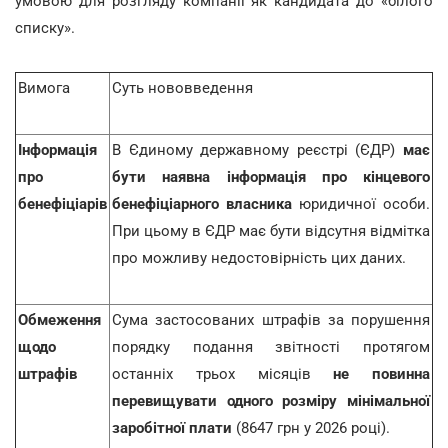
умовою для розгляду компанії як кандидата до «білого
списку».
Вимога
Суть нововведення
Інформація
В Єдиному державному реєстрі (ЄДР)
має
про
бути наявна інформація про кінцевого
бенефіціарів
бенефіціарного власника
юридичної особи.
При цьому в ЄДР має бути відсутня відмітка
про можливу недостовірність цих даних.
Обмеження
Сума застосованих штрафів за порушення
щодо
порядку подання звітності протягом
штрафів
останніх трьох місяців
не повинна
перевищувати одного розміру мінімальної
заробітної плати
(8647 грн у 2026 році).