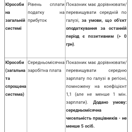
Юрособи
Рівень сплати
Показник має дорівнювати/
на
податку на
перевищувати середній по
загальній
прибуток
галузі,
за умови, що об'єкт
системі
оподаткування за останній
період є позитивним (> 0
грн)
.
Юрособи
Середньомісячна
Показник має дорівнювати/
(загальна
заробітна плата
перевищувати середню
та
зарплату по галузі в регіоні,
спрощена
помножену на коефіцієнт
система)
1,1 (але не менше 1 мін.
зарплати).
Додано умову:
середньомісячна
чисельність працівників - не
менше 5 осіб.