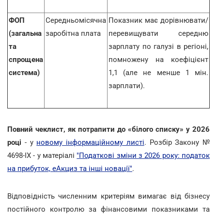
ФОП
Середньомісячна
Показник має дорівнювати/
(загальна
заробітна плата
перевищувати середню
та
зарплату по галузі в регіоні,
спрощена
помножену на коефіцієнт
система)
1,1 (але не менше 1 мін.
зарплати).
Повний чеклист, як потрапити до «білого списку» у 2026
році
- у
новому інформаційному листі
. Розбір Закону №
4698-IX - у матеріалі
"Податкові зміни з 2026 року: податок
на прибуток, еАкциз та інші новації"
.
Відповідність численним критеріям вимагає від бізнесу
постійного контролю за фінансовими показниками та