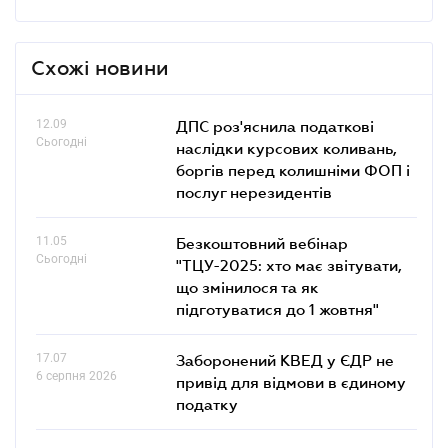
Схожі новини
12.09
ДПС роз'яснила податкові
Сьогодні
наслідки курсових коливань,
боргів перед колишніми ФОП і
послуг нерезидентів
11.05
Безкоштовний вебінар
Сьогодні
"ТЦУ-2025: хто має звітувати,
що змінилося та як
підготуватися до 1 жовтня"
17.07
Заборонений КВЕД у ЄДР не
6 серпня 2026
привід для відмови в єдиному
податку