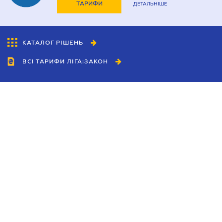
ТАРИФИ
ДЕТАЛЬНІШЕ
КАТАЛОГ РІШЕНЬ
ВСІ ТАРИФИ ЛІГА:ЗАКОН
Співробітництво
Агенти
Дилери
Політика конфіденційності
Умови використання сайту
Реклама
Блог
Новини компанії
Керівництва