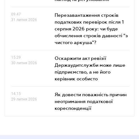
09.47
Перезавантаження строків
31 липня 2026
податкових перевірок після 1
серпня 2026 року: чи буде
обчислення строків давності "з
чистого аркуша"?
15.29
Оскаржити акт ревізії
30 липня 2026
Держаудитслужби може лише
підприємство, а не його
керівник особисто
14.15
Як довести поважність причин
29 липня 2026
неотримання податкової
кореспонденції