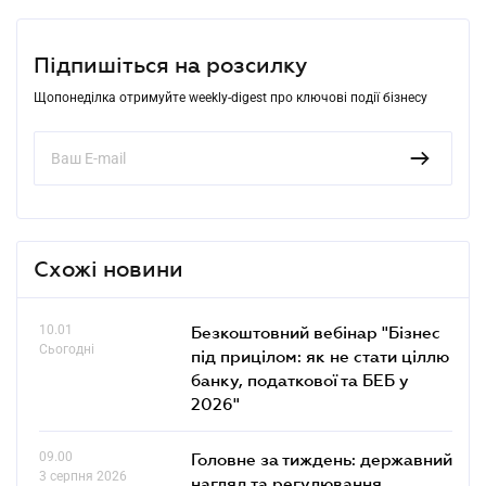
Підпишіться на розсилку
Щопонеділка отримуйте weekly-digest про ключові події бізнесу
Схожі новини
10.01
Безкоштовний вебінар "Бізнес
Сьогодні
під прицілом: як не стати ціллю
банку, податкової та БЕБ у
2026"
09.00
Головне за тиждень: державний
3 серпня 2026
нагляд та регулювання