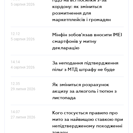
5 серпня 2026
кордону: як зміниться
розмитнення для
маркетплейсів і громадян
12.12
Мінфін зобов'язав вносити IMEI
5 серпня 2026
смартфонів у митну
декларацію
14.14
За неподання підтвердження
4 серпня 2026
пільг з МТД штрафу не буде
12.35
Як зміниться розрахунок
29 липня 2026
акцизу за алкоголь і тютюн з
листопада
14.07
Кого стосується правило про
27 липня 2026
мито за найвищою ставкою при
непідтвердженому походженні
товару