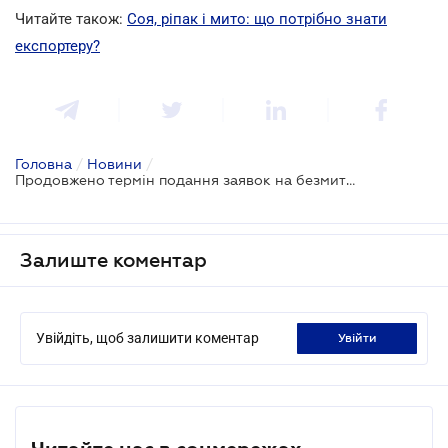
Читайте також:
Соя, ріпак і мито: що потрібно знати
експортеру?
Головна
/
Новини
/
Продовжено термін подання заявок на безмитний експорт ріпаку та сої
Залиште коментар
Увійдіть, щоб залишити коментар
увійти