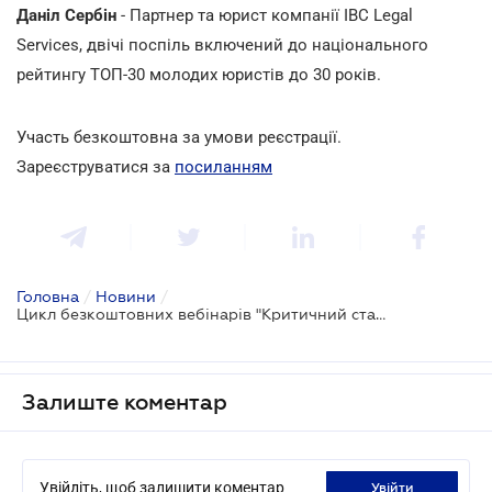
Даніл Сербін
- Партнер та юрист компанії IBC Legal
Services, двічі поспіль включений до національного
рейтингу ТОП-30 молодих юристів до 30 років.
Участь безкоштовна за умови реєстрації.
Зареєструватися за
посиланням
Головна
/
Новини
/
Цикл безкоштовних вебінарів "Критичний статус підприємства і бронювання персоналу: правила, зміни, контроль"
Залиште коментар
Увійдіть, щоб залишити коментар
увійти