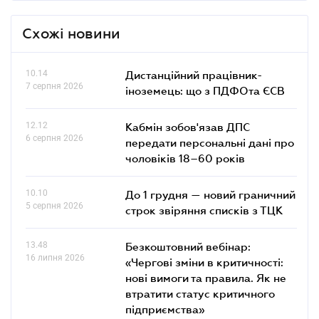
Схожі новини
10.14
Дистанційний працівник-
7 серпня 2026
іноземець: що з ПДФОта ЄСВ
12.12
Кабмін зобов'язав ДПС
6 серпня 2026
передати персональні дані про
чоловіків 18–60 років
10.10
До 1 грудня — новий граничний
5 серпня 2026
строк звіряння списків з ТЦК
13.48
Безкоштовний вебінар:
16 липня 2026
«Чергові зміни в критичності:
нові вимоги та правила. Як не
втратити статус критичного
підприємства»