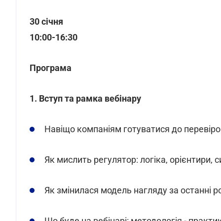
30 січня
10:00-16:30
Програма
1. Вступ та рамка вебінару
Навіщо компаніям готуватися до перевіро
Як мислить регулятор: логіка, орієнтири, 
Як змінилася модель нагляду за останні р
Що буде на вебінарі: методологія - практика