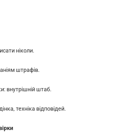
исати ніколи.
паніям штрафів.
и: внутрішній штаб.
інка, техніка відповідей.
евірки