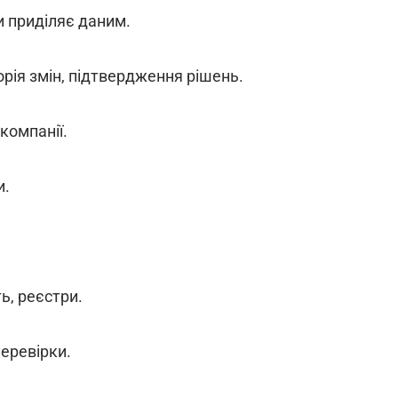
и приділяє даним.
орія змін, підтвердження рішень.
 компанії.
и.
ь, реєстри.
еревірки.