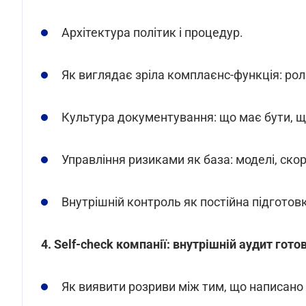
Архітектура політик і процедур.
Як виглядає зріла комплаєнс-функція: ролі
Культура документування: що має бути, щ
Управління ризиками як база: моделі, ско
Внутрішній контроль як постійна підготовк
4. Self-check компанії: внутрішній аудит гото
Як виявити розриви між тим, що написано в