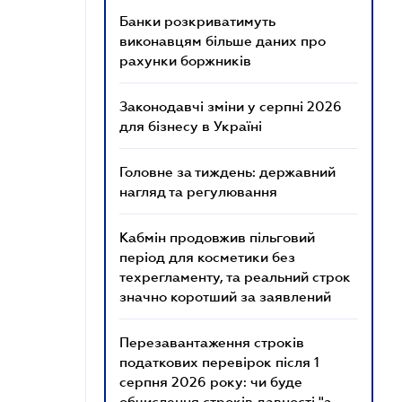
Банки розкриватимуть
виконавцям більше даних про
рахунки боржників
Законодавчі зміни у серпні 2026
для бізнесу в Україні
Головне за тиждень: державний
нагляд та регулювання
Кабмін продовжив пільговий
період для косметики без
техрегламенту, та реальний строк
значно коротший за заявлений
Перезавантаження строків
податкових перевірок після 1
серпня 2026 року: чи буде
обчислення строків давності "з