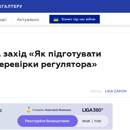
ХГАЛТЕРУ
одії
Актуально
Бізнес під час війни
захід «Як підготувати
еревірки регулятора»
Автор:
LIGA ZAKON