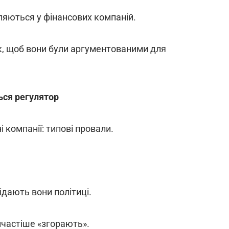
ляються у фінансових компаній.
к, щоб вони були аргументованими для
ься регулятор
 компанії: типові провали.
ідають вони політиці.
йчастіше «згорають».