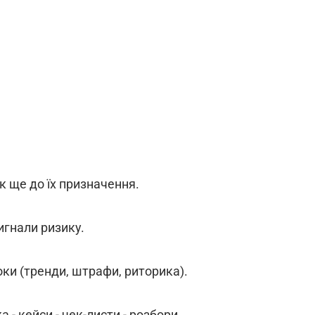
к ще до їх призначення.
сигнали ризику.
оки (тренди, штрафи, риторика).
 - кейси - чек-листи - розбори.