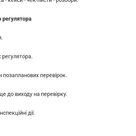
о регулятора
я.
х регулятора.
ин позапланових перевірок.
ще до виходу на перевірку.
спекційні дії.