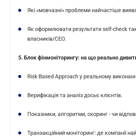
Які «мовчазні» проблеми найчастіше вияв
Як оформлювати результати self-check та
власників/CEO.
5. Блок фінмоніторингу: на що реально дивит
Risk Based Approach у реальному виконанні
Верифікація та аналіз досьє клієнтів.
Показники, алгоритми, скоринг - чи відпов
Транзакційний моніторинг: де компанії на