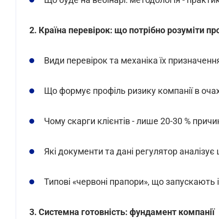
2. Країна перевірок: що потрібно розуміти пр
Види перевірок та механіка їх призначенн
Що формує профіль ризику компанії в оча
Чому скарги клієнтів - лише 20-30 % прич
Які документи та дані регулятор аналізує 
Типові «червоні прапори», що запускають ін
3. Системна готовність: фундамент компанії