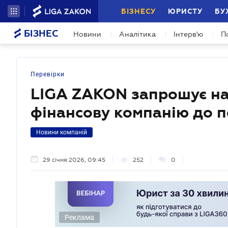
БІЗНЕСУ
ЮРИСТУ
БУ
БІЗНЕС
Новини
Аналітика
Інтерв'ю
П
Перевірки
LIGA ZAKON запрошує на 
фінансову компанію до п
Новини компаній
29 січня 2026, 09:45
252
0
Реклама