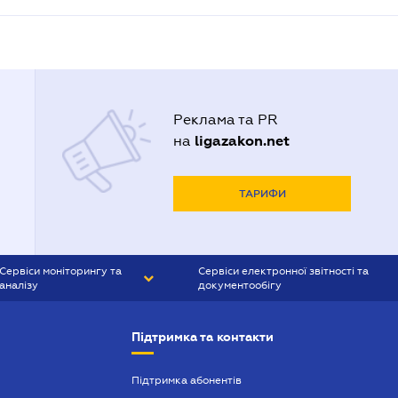
Реклама та PR
ligazakon.net
на
ТАРИФИ
Сервіси моніторингу та
Сервіси електронної звітності та
аналізу
документообігу
CONTR AGENT
Liga:REPORT
Підтримка та контакти
SMS-МАЯК
VERDICTUM
Підтримка абонентів