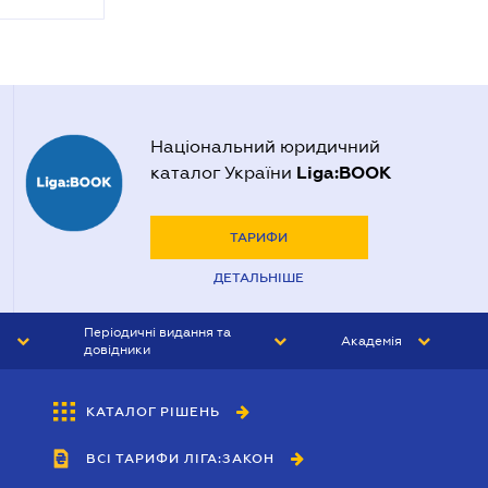
Національний юридичний
Liga:BOOK
каталог України
ТАРИФИ
ДЕТАЛЬНІШЕ
Періодичні видання та
Академія
довідники
ЮРИСТ&ЗАКОН
АКАДЕМІЯ ЛІГА:ЗАКОН
КАТАЛОГ РІШЕНЬ
БУХГАЛТЕР&ЗАКОН
ВСІ ТАРИФИ ЛІГА:ЗАКОН
ВІСНИК МСФЗ