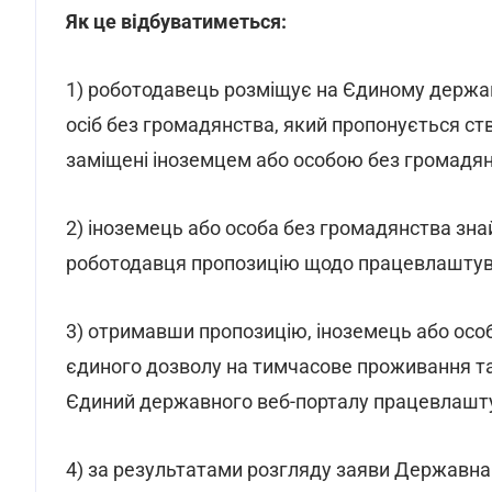
Як це відбуватиметься:
1) роботодавець розміщує на Єдиному держа
осіб без громадянства, який пропонується ств
заміщені іноземцем або особою без громадян
2) іноземець або особа без громадянства зна
роботодавця пропозицію щодо працевлаштув
3) отримавши пропозицію, іноземець або осо
єдиного дозволу на тимчасове проживання т
Єдиний державного веб-порталу працевлаштув
4) за результатами розгляду заяви Державна 