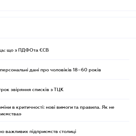
ць: що з ПДФОта ЄСВ
персональні дані про чоловіків 18–60 років
трок звіряння списків з ТЦК
міни в критичності: нові вимоги та правила. Як не
риємства»
о важливих підприємств столиці