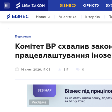
БІЗНЕСУ
ЮРИСТУ
БУ
БІЗНЕС
Новини
Аналітика
Інтерв'ю
П
Персонал
Комітет ВР схвалив зак
працевлаштування інозе
16 січня 2026, 17:05
317
0
Реклама