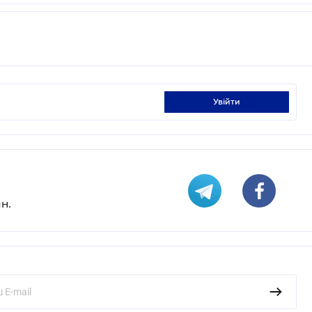
увійти
н.