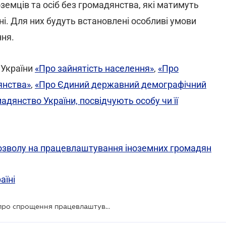
земців та осіб без громадянства, які матимуть
їні. Для них будуть встановлені особливі умови
ня.
 України
«Про зайнятість населення»
,
«Про
янства»
,
«Про Єдиний державний демографічний
дянство України, посвідчують особу чи її
озволу на працевлаштування іноземних громадян
аїні
Комітет ВР схвалив законопроєкт про спрощення працевлаштування іноземців