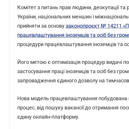
Комітет з питань прав людини, деокупації та 
України, національних меншин і міжнаціонал
прийняти за основу
законопроєкт № 14211 «Пр
працевлаштування іноземців та осіб без гро
процедури працевлаштування іноземців та ос
Його метою є оптимізація процедур видачі по
застосування праці іноземців та осіб без гро
запровадження єдиного дозволу на тимчасо
Нова модель працевлаштування побудована н
процес, від пошуку вакансії до отримання пос
єдину онлайн-платформу.