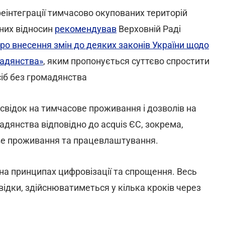
реінтеграції тимчасово окупованих територій
ьних відносин
рекомендував
Верховній Раді
о внесення змін до деяких законів України щодо
мадянства»
, яким пропонується суттєво спростити
іб без громадянства
свідок на тимчасове проживання і дозволів на
мадянства відповідно до acquis ЄС, зокрема,
ве проживання та працевлаштування.
а принципах цифровізації та спрощення. Весь
відки, здійснюватиметься у кілька кроків через