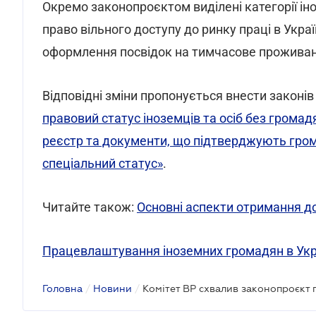
Окремо законопроєктом виділені категорії іно
право вільного доступу до ринку праці в Укра
оформлення посвідок на тимчасове проживан
Відповідні зміни пропонується внести законів
правовий статус іноземців та осіб без громад
реєстр та документи, що підтверджують грома
спеціальний статус»
.
Читайте також:
Основні аспекти отримання д
Працевлаштування іноземних громадян в Укр
Головна
/
Новини
/