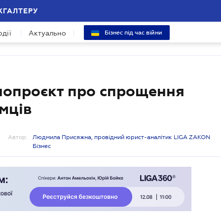
ХГАЛТЕРУ
одії
Актуально
Бізнес під час війни
онопроєкт про спрощення
мців
Автор:
Людмила Присяжна, провідний юрист-аналітик LIGA ZAKON
Бізнес