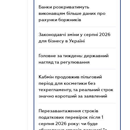
Банки розкриватимуть
виконавцям більше даних про
рахунки боржників
Законодавчі зміни у серпні 2026
для бізнесу в Україні
Головне за тиждень: державний
нагляд та регулювання
Кабмін продовжив пільговий
період для косметики без
техрегламенту, та реальний строк
значно коротший за заявлений
Перезавантаження строків
податкових перевірок після 1
серпня 2026 року: чи буде
обчислення строків давності "з