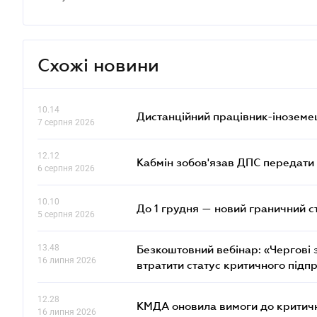
Схожі новини
10.14
Дистанційний працівник-іноземе
7 серпня 2026
12.12
Кабмін зобов'язав ДПС передати 
6 серпня 2026
10.10
До 1 грудня — новий граничний с
5 серпня 2026
13.48
Безкоштовний вебінар: «Чергові з
16 липня 2026
втратити статус критичного підп
12.28
КМДА оновила вимоги до критичн
16 липня 2026