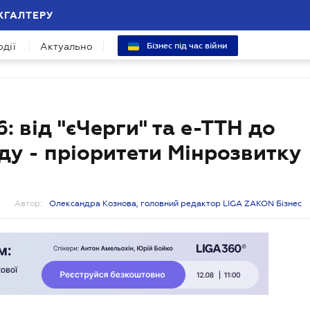
ХГАЛТЕРУ
одії
Актуально
Бізнес під час війни
 від "єЧерги" та е-ТТН до
ду - пріоритети Мінрозвитку
Автор:
Олександра Кознова, головний редактор LIGA ZAKON Бізнес