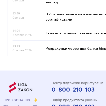
Сьогодні
нагляд
13.40
З 7 серпня змінюється механізм 
Сьогодні
сертифікатами
14.04
Тютюнові компанії чекають на но
6 серпня 2026
13.13
Розрахунки через два банки біль
6 серпня 2026
Центр підтримки користувачів
0-800-210-103
Підбір продуктів та рішень
ПРО КОМПАНІЮ