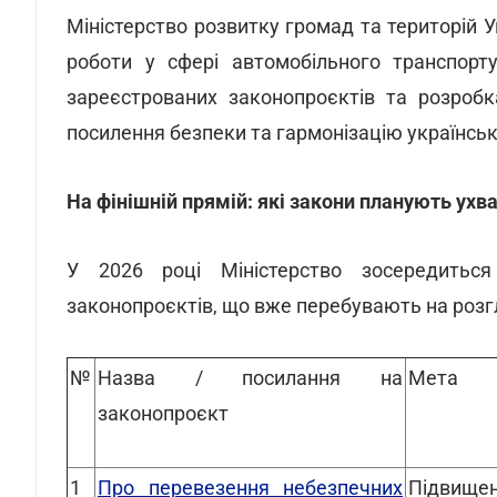
Міністерство розвитку громад та територій 
роботи у сфері автомобільного транспорт
зареєстрованих законопроєктів та розробк
посилення безпеки та гармонізацію українсь
На фінішній прямій: які закони планують ухв
У 2026 році Міністерство зосередитьс
законопроєктів, що вже перебувають на розгл
№
Назва / посилання на
Мета
законопроєкт
1
Про перевезення небезпечних
Підвищен