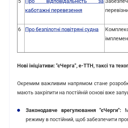
5
Про відповідальність за
Забезпеч
каботажні перевезення
перевізни
6
Про безпілотні повітряні судна
Комплекс
імплемен
Нові ініціативи: "єЧерга", е-ТТН, таксі та техо
Окремим важливим напрямом стане розробка
мають закріпити на постійній основі вже зап
Законодавче врегулювання "єЧерги":
Ме
режиму в постійний, щоб забезпечити про