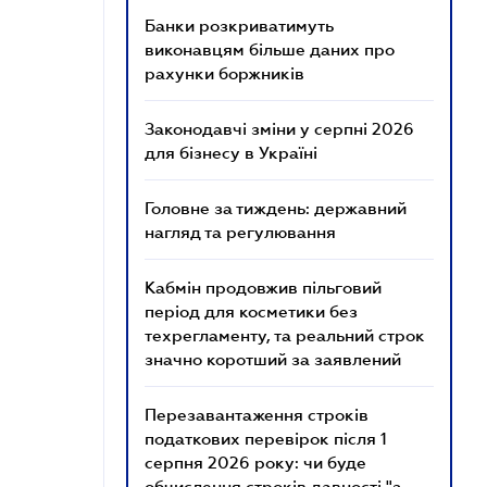
Банки розкриватимуть
виконавцям більше даних про
рахунки боржників
Законодавчі зміни у серпні 2026
для бізнесу в Україні
Головне за тиждень: державний
нагляд та регулювання
Кабмін продовжив пільговий
період для косметики без
техрегламенту, та реальний строк
значно коротший за заявлений
Перезавантаження строків
податкових перевірок після 1
серпня 2026 року: чи буде
обчислення строків давності "з