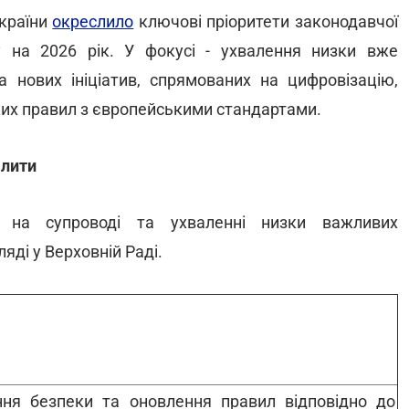
України
окреслило
ключові пріоритети законодавчої
у на 2026 рік. У фокусі - ухвалення низки вже
а нових ініціатив, спрямованих на цифровізацію,
ких правил з європейськими стандартами.
алити
я на супроводі та ухваленні низки важливих
яді у Верховній Раді.
ня безпеки та оновлення правил відповідно до