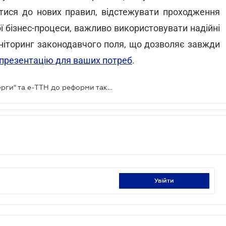
атися до нових правил, відстежувати проходження
ої бізнес-процеси, важливо використовувати надійні
іторинг законодавчого поля, що дозволяє завжди
презентацію для ваших потреб
.
Реформа транспорту 2026: від "єЧерги" та е-ТТН до реформи таксі та техогляду - пріоритети Мінрозвитку
увійти