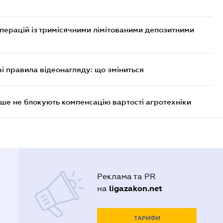
операцій із тримісячними лімітованими депозитними
ві правила відеонагляду: що зміниться
ше не блокують компенсацію вартості агротехніки
Реклама та PR
ligazakon.net
на
ТАРИФИ