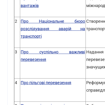
вантажів
міжнарод
2
Про Національне бюро
Створен
розслідування аварій на
транспорт
транспорті
3
Про суспільно важливі
Надання 
перевезення
перевезе
значущих
4
Про пільгові перевезення
Реформув
справедл