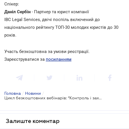
Спікер:
Даніл Сербін
- Партнер та юрист компанії
IBC Legal Services, двічі поспіль включений до
національного рейтингу ТОП-30 молодих юристів до 30
років.
Участь безкоштовна за умови реєстрації.
Зареєструватися за
посиланням
Головна
/
Новини
/
Цикл безкоштовних вебінарів: “Контроль і захист прав у публічних процесах: Уповноважений ВРУ з прав людини та доступ до інформації”
Залиште коментар