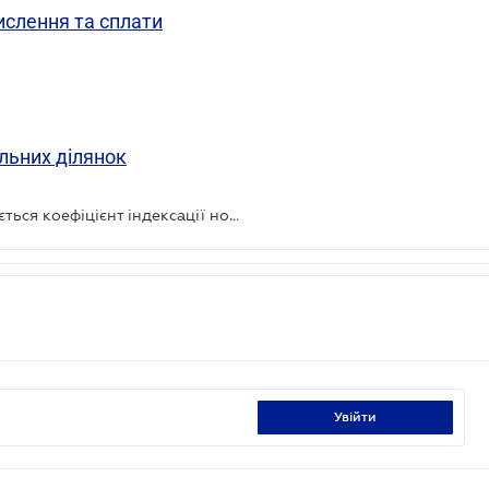
ислення та сплати
льних ділянок
Податківці пояснили, як застосовується коефіцієнт індексації нормативної грошової оцінки земель за 2025 рік
увійти