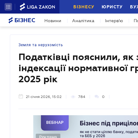
БІЗНЕСУ
ЮРИСТУ
БУ
БІЗНЕС
Новини
Аналітика
Інтерв'ю
П
Земля та нерухомість
Податківці пояснили, як 
індексації нормативної г
2025 рік
21 січня 2026, 15:02
784
0
Реклама