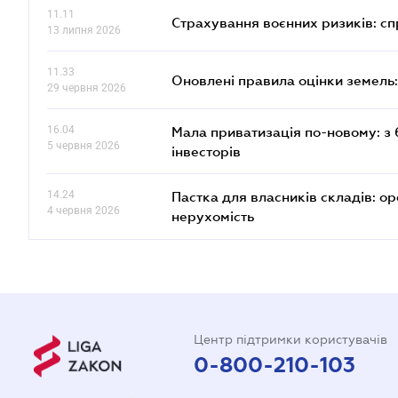
11.11
Страхування воєнних ризиків: с
13 липня 2026
11.33
Оновлені правила оцінки земель:
29 червня 2026
16.04
Мала приватизація по-новому: з 
5 червня 2026
інвесторів
14.24
Пастка для власників складів: ор
4 червня 2026
нерухомість
Центр підтримки користувачів
0-800-210-103