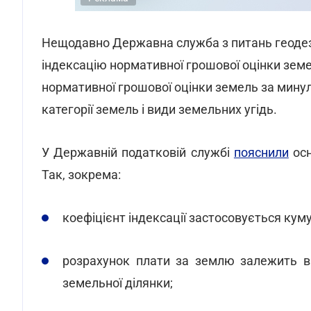
Нещодавно Державна служба з питань геодезі
індексацію нормативної грошової оцінки земел
нормативної грошової оцінки земель за минули
категорії земель і види земельних угідь.
У Державній податковій службі
пояснили
осн
Так, зокрема:
коефіцієнт індексації застосовується кум
розрахунок плати за землю залежить в
земельної ділянки;