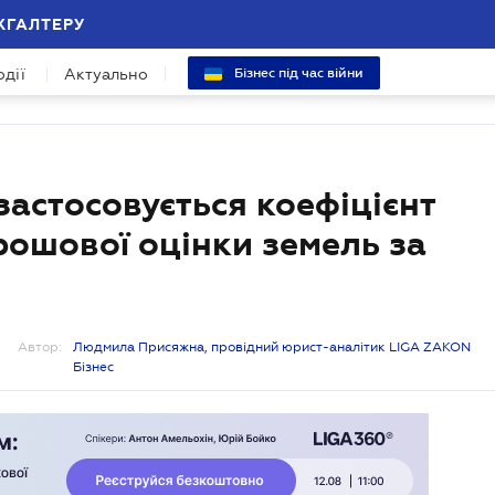
ХГАЛТЕРУ
одії
Актуально
Бізнес під час війни
застосовується коефіцієнт
рошової оцінки земель за
Автор:
Людмила Присяжна, провідний юрист-аналітик LIGA ZAKON
Бізнес