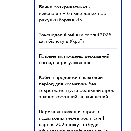
Банки розкриватимуть
виконавцям більше даних про
рахунки боржників
Законодавчі зміни у серпні 2026
для бізнесу в Україні
Головне за тиждень: державний
нагляд та регулювання
Кабмін продовжив пільговий
період для косметики без
техрегламенту, та реальний строк
значно коротший за заявлений
Перезавантаження строків
податкових перевірок після 1
серпня 2026 року: чи буде
обчислення строків давності "з