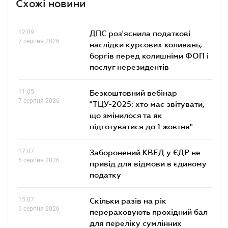
Схожі новини
12.09
ДПС роз'яснила податкові
7 серпня 2026
наслідки курсових коливань,
боргів перед колишніми ФОП і
послуг нерезидентів
11.05
Безкоштовний вебінар
7 серпня 2026
"ТЦУ-2025: хто має звітувати,
що змінилося та як
підготуватися до 1 жовтня"
17.07
Заборонений КВЕД у ЄДР не
6 серпня 2026
привід для відмови в єдиному
податку
15.07
Скільки разів на рік
6 серпня 2026
перераховують прохідний бал
для переліку сумлінних