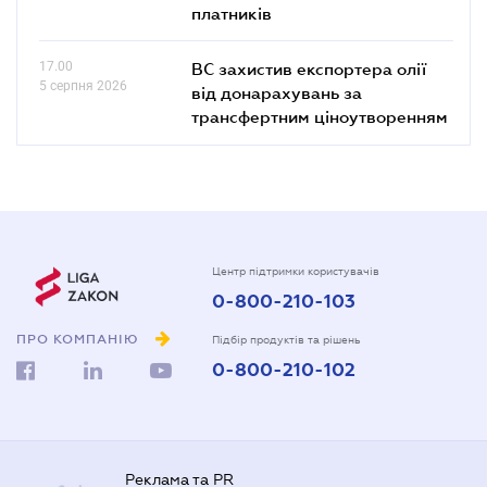
платників
17.00
ВС захистив експортера олії
5 серпня 2026
від донарахувань за
трансфертним ціноутворенням
Центр підтримки користувачів
0-800-210-103
ПРО КОМПАНІЮ
Підбір продуктів та рішень
0-800-210-102
Реклама та PR