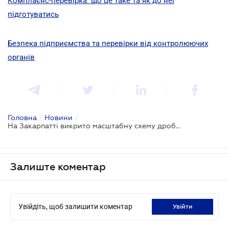
Комплаєнс-перевірка: що це таке та як до неї
підготуватись
Безпека підприємства та перевірки від контролюючих
органів
Головна
/
Новини
/
На Закарпатті викрито масштабну схему дроблення бізнесу у фуд-рітейлі
Залиште коментар
Увійдіть, щоб залишити коментар
увійти