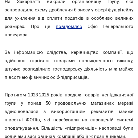
На Закарпатті викрили організовану групу, яка
запровадила схему дроблення бізнесу у сфері фуд-рітейлу
для ухилення від сплати податків в особливо великих
розмірах. Про це
повідомляє
Офіс Генерального
прокурора.
За інформацією слідства, керівництво компанії, що
здійснює торгівлю товарами повсякденного вжитку,
штучно розподілило господарську діяльність між майже
півсотнею фізичних осіб-підприємців.
Протягом 2023-2025 років продаж товарів непідакцизної
групи у понад 50 продовольчих магазинах мережі
здійснювалася з використанням реквізитів майже
півсотні ФОПів, які перебували на спрощеній системі
оподаткування. Більшість «підприємців» насправді були
родичами засновників компанії або її ж працівниками.