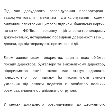
Під час досудового розслідування правоохоронці
задокументовали механізм функціонування схеми,
вилучили електронні цифрові підписи, банківські картки,
печатки ФОПів, первинну фінансово-господарську
документацію, нотаріально посвідчені довіреності та інші
докази, що підтверджують протиправні дії.
Двом засновникам товариства, один з яких обіймає
посаду директора, бухгалтеру та виконавчому директору
підприємства, який також має статус адвоката,
повідомлено про підозру. Їм інкримінують умисне
ухилення від сплати податків в особливо великих
розмірах, вчинене організованою групою.
У межах досудового розслідування до державного