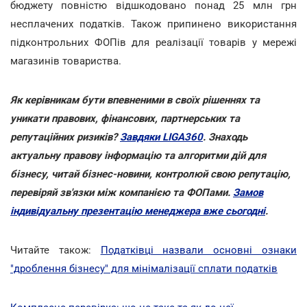
бюджету повністю відшкодовано понад 25 млн грн
несплачених податків. Також припинено використання
підконтрольних ФОПів для реалізації товарів у мережі
магазинів товариства.
Як керівникам бути впевненими в своїх рішеннях та
уникати правових, фінансових, партнерських та
репутаційних ризиків?
Завдяки LIGA360
. Знаходь
актуальну правову інформацію та алгоритми дій для
бізнесу, читай бізнес-новини, контролюй свою репутацію,
перевіряй зв'язки між компанією та ФОПами
.
Замов
індивідуальну презентацію менеджера вже сьогодні
.
Читайте також:
Податківці назвали основні ознаки
"дроблення бізнесу" для мінімалізації сплати податків