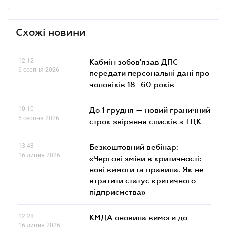
Схожі новини
12.12
Кабмін зобов'язав ДПС
6 серпня 2026
передати персональні дані про
чоловіків 18–60 років
10.10
До 1 грудня — новий граничний
5 серпня 2026
строк звіряння списків з ТЦК
13.48
Безкоштовний вебінар:
16 липня 2026
«Чергові зміни в критичності:
нові вимоги та правила. Як не
втратити статус критичного
підприємства»
12.28
КМДА оновила вимоги до
16 липня 2026