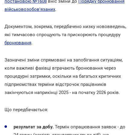
постановою №1608
вніс зміни до
Порядку бронювання
військовозобов'язаних
.
Документом, зокрема, передбачено низку нововведень,
які тимчасово спрощують та прискорюють процедуру
бронювання
.
Зазначені зміни спрямовані на запобігання ситуаціям,
коли важливі фахівці втрачають бронювання через
процедурні затримки, оскільки на багатьох критичних
підприємствах терміни відстрочок працівників
закінчуються наприкінці 2025 - на початку 2026 років.
Що передбачається:
результат за добу.
Термін опрацювання заявок - до
24 годин (замість стандартних трьох діб), що