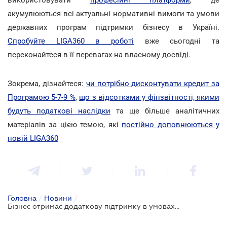
акумулюються всі актуальні нормативні вимоги та умови
державних програм підтримки бізнесу в Україні.
Спробуйте LIGA360 в роботі
вже сьогодні та
переконайтеся в її перевагах на власному досвіді.
Зокрема, дізнайтеся:
чи потрібно дисконтувати кредит за
Програмою 5-7-9 %
,
що з відсотками у фінзвітності, якими
будуть податкові наслідки
та ще більше аналітичних
матеріалів за цією темою, які
постійно доповнюються у
новій LIGA360
Головна
/
Новини
/
Бізнес отримає додаткову підтримку в умовах надзвичайної енергетичної ситуації - рішення Уряду