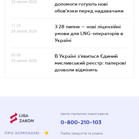
28 липня 2026
допомоги готують нові
обов'язки перед надавачами
11.25
З 28 липня — нові ліцензійні
28 липня 2026
умови для LNG-операторів в
Україні
09.08
В Україні з'явиться Єдиний
24 липня 2026
мисливський реєстр: паперові
дозволи відмінять
Центр підтримки користувачів
0-800-210-103
ПРО КОМПАНІЮ
Підбір продуктів та рішень