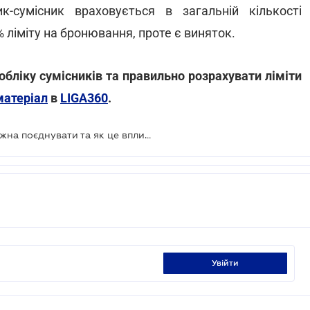
к-сумісник враховується в загальній кількості
 ліміту на бронювання, проте є виняток.
обліку сумісників та правильно розрахувати ліміти
матеріал
в
LIGA360
.
Гіг-контракт та сумісництво: чи можна поєднувати та як це вплине на бронювання
увійти