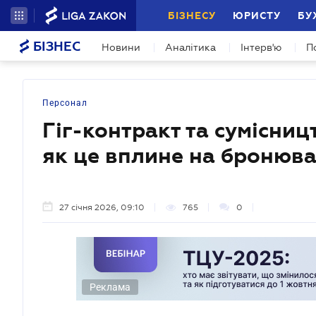
БІЗНЕСУ
ЮРИСТУ
БУ
БІЗНЕС
Новини
Аналітика
Інтерв'ю
П
Персонал
Гіг-контракт та сумісниц
як це вплине на бронюв
27 січня 2026, 09:10
765
0
Реклама