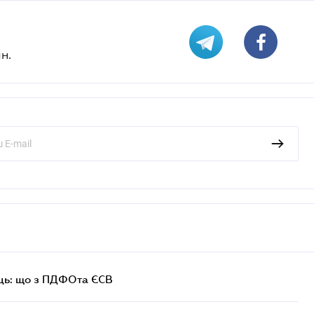
н.
ць: що з ПДФОта ЄСВ