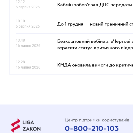
12.12
Кабмін зобов'язав ДПС передати 
6 серпня 2026
10.10
До 1 грудня — новий граничний с
5 серпня 2026
13.48
Безкоштовний вебінар: «Чергові з
16 липня 2026
втратити статус критичного підп
12.28
КМДА оновила вимоги до критичн
16 липня 2026
Центр підтримки користувачів
0-800-210-103