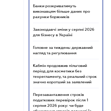
Банки розкриватимуть
виконавцям більше даних про
рахунки боржників
Законодавчі зміни у серпні 2026
для бізнесу в Україні
Головне за тиждень: державний
нагляд та регулювання
Кабмін продовжив пільговий
період для косметики без
техрегламенту, та реальний строк
значно коротший за заявлений
Перезавантаження строків
податкових перевірок після 1
серпня 2026 року: чи буде
обчислення строків давності "з