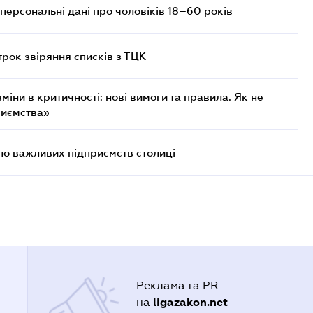
персональні дані про чоловіків 18–60 років
трок звіряння списків з ТЦК
міни в критичності: нові вимоги та правила. Як не
риємства»
о важливих підприємств столиці
Реклама та PR
ligazakon.net
на