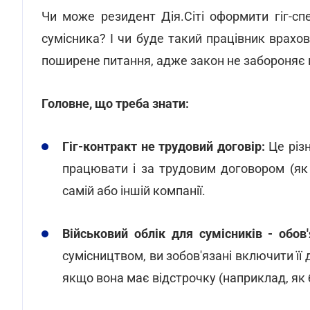
Чи може резидент Дія.Сіті оформити гіг-сп
сумісника? І чи буде такий працівник врахо
поширене питання, адже закон не забороняє п
Головне, що треба знати:
Гіг-контракт не трудовий договір:
Це різн
працювати і за трудовим договором (як 
самій або іншій компанії.
Військовий облік для сумісників - обов'
сумісництвом, ви зобов'язані включити її 
якщо вона має відстрочку (наприклад, як 