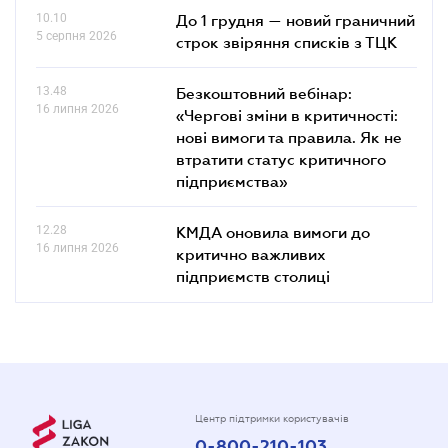
10.10
До 1 грудня — новий граничний
5 серпня 2026
строк звіряння списків з ТЦК
13.48
Безкоштовний вебінар:
16 липня 2026
«Чергові зміни в критичності:
нові вимоги та правила. Як не
втратити статус критичного
підприємства»
12.28
КМДА оновила вимоги до
16 липня 2026
критично важливих
підприємств столиці
Центр підтримки користувачів
0-800-210-103