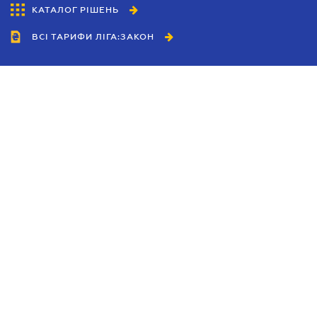
КАТАЛОГ РІШЕНЬ
ВСІ ТАРИФИ ЛІГА:ЗАКОН
Співробітництво
Агенти
Дилери
Політика конфіденційності
Умови використання сайту
Реклама
Блог
Новини компанії
Керівництва
Каталоги компаній
Теми в центрі уваги