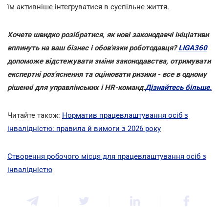
їм активніше інтегруватися в суспільне життя.
Хочете швидко розібратися, як нові законодавчі ініціативи
вплинуть на ваш бізнес і обов'язки роботодавця?
LIGA360
допоможе відстежувати зміни законодавства, отримувати
експертні роз'яснення та оцінювати ризики - все в одному
рішенні для управлінських і HR-команд.
Дізнайтесь більше.
Читайте також:
Норматив працевлаштування осіб з
інвалідністю: правила й вимоги з 2026 року
Створення робочого місця для працевлаштування осіб з
інвалідністю