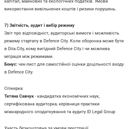
капітал, майнових та екологічних податків. Умови
використання вивільнених коштів і ризики порушень.
7) Звітність, аудит і вибір режиму
Звіт про відповідніст, аудиторські вимоги і можливість
режиму стартапу в Defence City. Коли оборонка може бути
в Diia.City, кому вигідний Defence City і чи можлива
міграція між режимами.
Бонус:
чек-лист для самостійної оцінки доцільності входу
в Defence City.
Спікерка:
Тетяна Савчук
- кандидатка економічних наук,
сертифікована аудиторка, керівниця практики
міжнародного оподаткування та аудиту ID Legal Group
Участь безкоштовна за умови реєстрації.