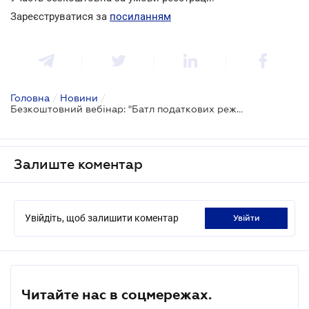
Зареєструватися за
посиланням
Головна
/
Новини
/
Безкоштовний вебінар: "Батл податкових режимів: Diia.City vs Defence City"
Залиште коментар
Увійдіть, щоб залишити коментар
увійти
Читайте нас в соцмережах.