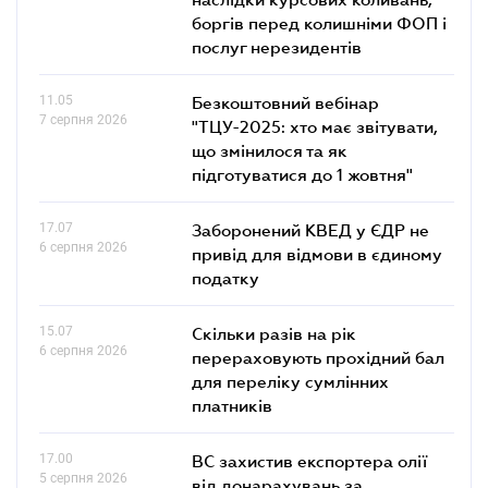
боргів перед колишніми ФОП і
послуг нерезидентів
11.05
Безкоштовний вебінар
7 серпня 2026
"ТЦУ-2025: хто має звітувати,
що змінилося та як
підготуватися до 1 жовтня"
17.07
Заборонений КВЕД у ЄДР не
6 серпня 2026
привід для відмови в єдиному
податку
15.07
Скільки разів на рік
6 серпня 2026
перераховують прохідний бал
для переліку сумлінних
платників
17.00
ВС захистив експортера олії
5 серпня 2026
від донарахувань за