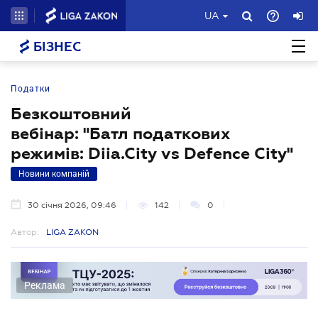
UA
БІЗНЕС
Податки
Безкоштовний
вебінар: "Батл податкових
режимів: Diia.City vs Defence City"
Новини компаній
30 січня 2026, 09:46
142
0
Автор:
LIGA ZAKON
Реклама