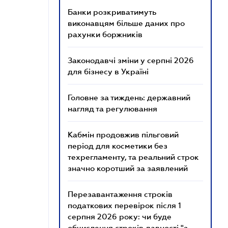
Банки розкриватимуть
виконавцям більше даних про
рахунки боржників
Законодавчі зміни у серпні 2026
для бізнесу в Україні
Головне за тиждень: державний
нагляд та регулювання
Кабмін продовжив пільговий
період для косметики без
техрегламенту, та реальний строк
значно коротший за заявлений
Перезавантаження строків
податкових перевірок після 1
серпня 2026 року: чи буде
обчислення строків давності "з