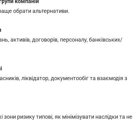
 групи компаній
 краще обрати альтернативи.
и
нь, активів, договорів, персоналу, банківських/
і
сників, ліквідатор, документообіг та взаємодія з
і зони ризику типові, як мінімізувати наслідки та не