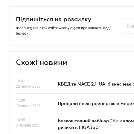
Підпишіться на розсилку
Щопонеділка отримуйте weekly-digest про ключові події
бізнесу
Схожі новини
10.01
КВЕД та NACE 2.1-UA: бізнес має 
22 липня 2026
17.09
Продали електроенергію в мере
13 липня 2026
10.55
Безкоштовний вебінар "Як малом
3 червня 2026
ризики в LIGA360"