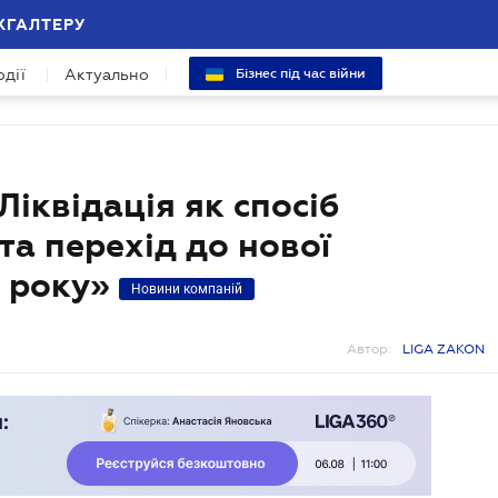
ХГАЛТЕРУ
одії
Актуально
Бізнес під час війни
іквідація як спосіб
 та перехід до нової
7 року»
Новини компаній
Автор:
LIGA ZAKON