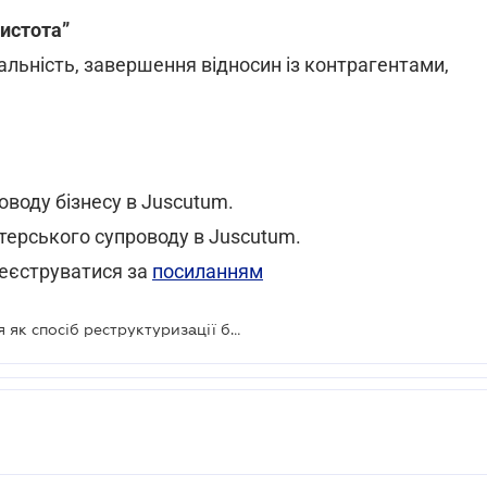
чистота”
льність, завершення відносин із контрагентами,
оводу бізнесу в Juscutum.
лтерського супроводу в Juscutum.
реєструватися за
посиланням
Безкоштовний вебінар: «Ліквідація як спосіб реструктуризації бізнесу та перехід до нової податкової моделі з 2027 року»