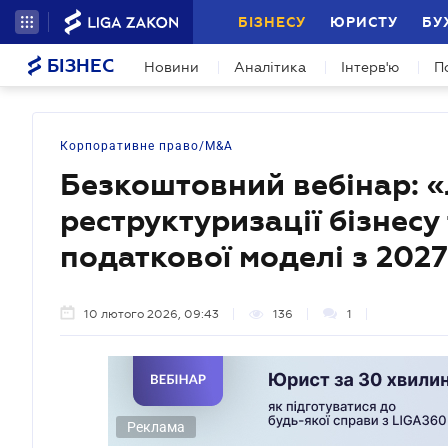
БІЗНЕСУ
ЮРИСТУ
БУ
БІЗНЕС
Новини
Аналітика
Інтерв'ю
П
Корпоративне право/M&A
Безкоштовний вебінар: «Л
реструктуризації бізнесу
податкової моделі з 202
10 лютого 2026, 09:43
136
1
Реклама