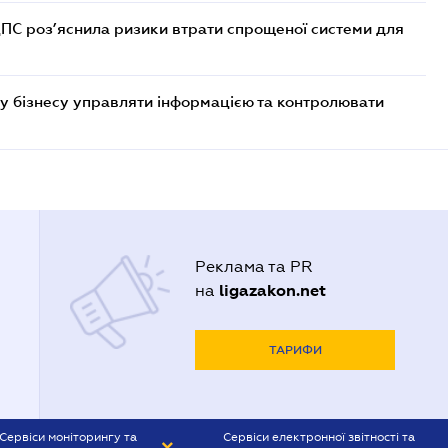
ДПС роз’яснила ризики втрати спрощеної системи для
у бізнесу управляти інформацією та контролювати
Реклама та PR
ligazakon.net
на
ТАРИФИ
Сервіси моніторингу та
Сервіси електронної звітності та