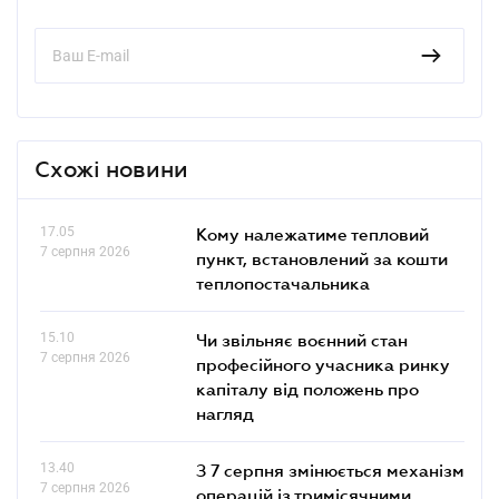
Схожі новини
17.05
Кому належатиме тепловий
7 серпня 2026
пункт, встановлений за кошти
теплопостачальника
15.10
Чи звільняє воєнний стан
7 серпня 2026
професійного учасника ринку
капіталу від положень про
нагляд
13.40
З 7 серпня змінюється механізм
7 серпня 2026
операцій із тримісячними