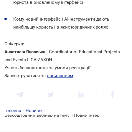
юриста в оновленому інтерфейсі
Кому новий інтерфейс і AI-інструменти дають
найбільшу користь і в яких юридичних ролях
Спікерка:
Анастасія Яновська
- Coordinator of Educational Projects
and Events LIGA ZAKON.
Участь безкоштовна за умови реєстрації.
Зареєструватися за
посиланням
Головна
/
Новини
/
Безкоштовний вебінар на тему: «Новий інтерфейс LIGA360 для юриста: один робочий простір - від пошуку до стратегії»