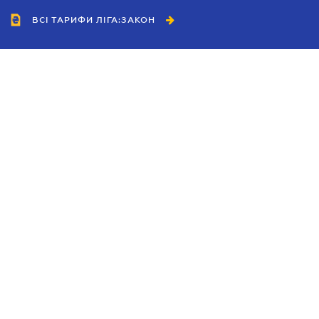
ВСІ ТАРИФИ ЛІГА:ЗАКОН
Співробітництво
Агенти
Дилери
Політика конфіденційності
Умови використання сайту
Реклама
Блог
Новини компанії
Керівництва
Каталоги компаній
Теми в центрі уваги
Підтримка та контакти