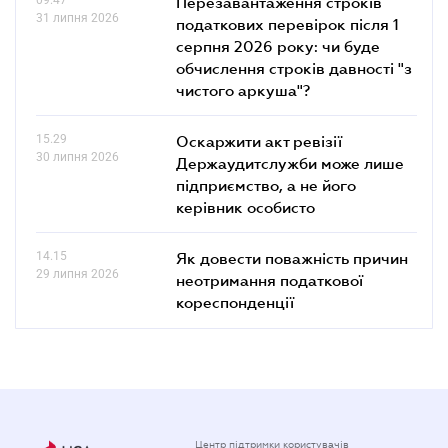
Перезавантаження строків
31 липня 2026
податкових перевірок після 1
серпня 2026 року: чи буде
обчислення строків давності "з
чистого аркуша"?
15.29
Оскаржити акт ревізії
30 липня 2026
Держаудитслужби може лише
підприємство, а не його
керівник особисто
14.15
Як довести поважність причин
29 липня 2026
неотримання податкової
кореспонденції
Центр підтримки користувачів