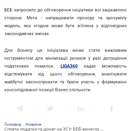
БЕБ запросило до обговорення ініціативи всі зацікавлені
сторони. Мета - напрацювати прозору та зрозумілу
модель, яка згодом може бути втілена у відповідних
законодавчих змінах.
Для бізнесу ця ініціатива може стати важливим
інструментом для мінімізації ризиків у разі допущення
податкових помилок.
LIGA360
надає можливість
відстежувати хід цього обговорення, аналізувати
майбутні законопроєкти та брати участь у формуванні
консолідованої позиції бізнес-спільноти.
Головна
/
Новини
/
Сплати податки та донат на ЗСУ: БЕБ винесло на обговорення ідею досудового врегулювання податкових спорів