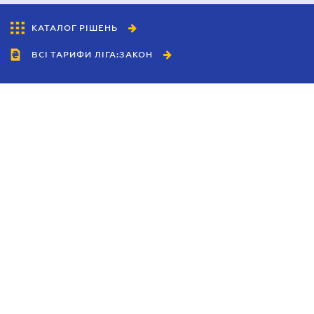
КАТАЛОГ РІШЕНЬ
ВСІ ТАРИФИ ЛІГА:ЗАКОН
Співробітництво
Агенти
Дилери
Політика конфіденційності
Умови використання сайту
Реклама
Блог
Новини компанії
Керівництва
Каталоги компаній
Теми в центрі уваги