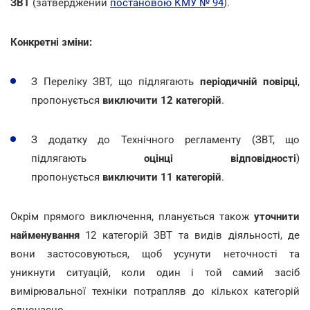
ЗВТ
(затверджений
постановою КМУ № 94
).
Конкретні зміни:
З Переліку ЗВТ, що підлягають
періодичній повірці
,
пропонується
виключити 12 категорій
.
З додатку до Технічного регламенту (ЗВТ, що
підлягають
оцінці відповідності
)
пропонується
виключити 11 категорій
.
Окрім прямого виключення, планується також
уточнити
найменування
12 категорій ЗВТ та видів діяльності, де
вони застосовуються, щоб усунути неточності та
уникнути ситуацій, коли один і той самий засіб
вимірювальної техніки потрапляв до кількох категорій
одночасно.