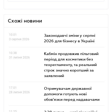
Схожі новини
10.01
Законодавчі зміни у серпні
3 серпня 2026
2026 для бізнесу в Україні
10.38
Кабмін продовжив пільговий
31 липня 2026
період для косметики без
техрегламенту, та реальний
строк значно коротший за
заявлений
17.01
Отримувачам державної
28 липня 2026
допомоги готують нові
обов'язки перед надавачами
11.25
З 28 липня — нові ліцензійні