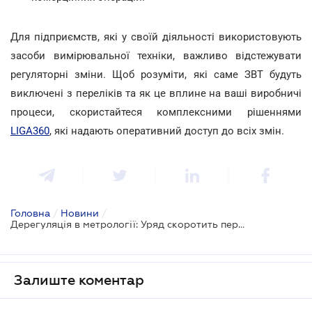
Для підприємств, які у своїй діяльності використовують
засоби вимірювальної техніки, важливо відстежувати
регуляторні зміни. Щоб розуміти, які саме ЗВТ будуть
виключені з переліків та як це вплине на ваші виробничі
процеси, скористайтеся комплексними рішеннями
LIGA360
, які надають оперативний доступ до всіх змін.
Головна
/
Новини
/
Дерегуляція в метрології: Уряд скоротить перелік засобів вимірювальної техніки, що підлягають обов'язковій повірці
Залиште коментар