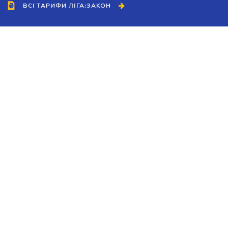
ВСІ ТАРИФИ ЛІГА:ЗАКОН
Співробітництво
Агенти
Дилери
Політика конфіденційності
Умови використання сайту
Реклама
Блог
Новини компанії
Керівництва
Каталоги компаній
Теми в центрі уваги
Підтримка та контакти