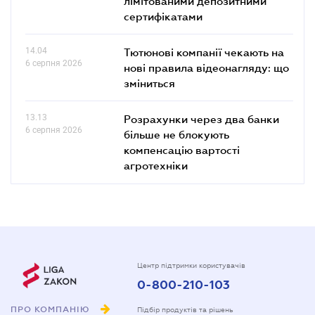
лімітованими депозитними
сертифікатами
14.04
Тютюнові компанії чекають на
6 серпня 2026
нові правила відеонагляду: що
зміниться
13.13
Розрахунки через два банки
6 серпня 2026
більше не блокують
компенсацію вартості
агротехніки
Центр підтримки користувачів
0-800-210-103
ПРО КОМПАНІЮ
Підбір продуктів та рішень