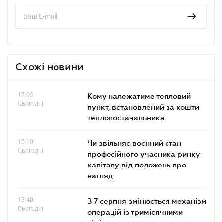
Схожі новини
17.05
Кому належатиме тепловий
Сьогодні
пункт, встановлений за кошти
теплопостачальника
15.10
Чи звільняє воєнний стан
Сьогодні
професійного учасника ринку
капіталу від положень про
нагляд
13.40
З 7 серпня змінюється механізм
Сьогодні
операцій із тримісячними