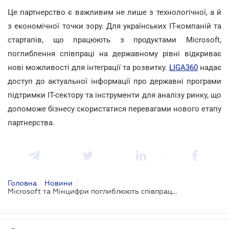
Це партнерство є важливим не лише з технологічної, а й
з економічної точки зору. Для українських IT-компаній та
стартапів, що працюють з продуктами Microsoft,
поглиблення співпраці на державному рівні відкриває
нові можливості для інтеграції та розвитку.
LIGA360
надає
доступ до актуальної інформації про державні програми
підтримки IT-сектору та інструменти для аналізу ринку, що
допоможе бізнесу скористатися перевагами нового етапу
партнерства.
Головна
/
Новини
/
Microsoft та Мінцифри поглиблюють співпрацю: у фокусі — хмарні технології, кіберстійкість та штучний інтелект