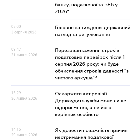
банку, податкової та БЕБ у
2026"
09.00
Головне за тиждень: державний
3 серпня 2026
нагляд та регулювання
09.47
Перезавантаження строків
31 липня 2026
податкових перевірок після 1
серпня 2026 року: чи буде
обчислення строків давності "з
чистого аркуша"?
15.29
Оскаржити акт ревізії
30 липня 2026
Держаудитслужби може лише
підприємство, а не його
керівник особисто
14.15
Як довести поважність причин
29 липня 2026
неотримання податкової