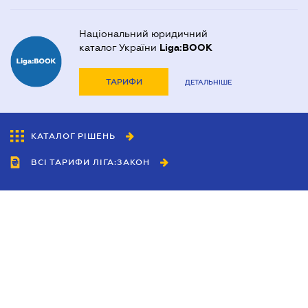
Національний юридичний
каталог України
Liga:BOOK
ТАРИФИ
ДЕТАЛЬНІШЕ
КАТАЛОГ РІШЕНЬ
ВСІ ТАРИФИ ЛІГА:ЗАКОН
Співробітництво
Агенти
Дилери
Політика конфіденційності
Умови використання сайту
Реклама