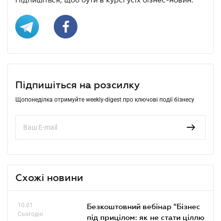
Підпишіться на розсилку
Щопонеділка отримуйте weekly-digest про ключові події бізнесу
Схожі новини
10.01
Безкоштовний вебінар "Бізнес
Сьогодні
під прицілом: як не стати ціллю