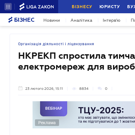
БІЗНЕСУ
ЮРИСТУ
БУ
БІЗНЕС
Новини
Аналітика
Інтерв'ю
П
Організація діяльності і ліцензування
НКРЕКП спростила тимча
електромереж для виробн
23 лютого 2026, 15:11
8834
0
Реклама