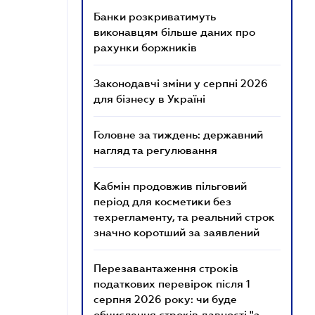
Банки розкриватимуть
виконавцям більше даних про
рахунки боржників
Законодавчі зміни у серпні 2026
для бізнесу в Україні
Головне за тиждень: державний
нагляд та регулювання
Кабмін продовжив пільговий
період для косметики без
техрегламенту, та реальний строк
значно коротший за заявлений
Перезавантаження строків
податкових перевірок після 1
серпня 2026 року: чи буде
обчислення строків давності "з