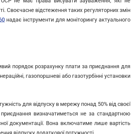
 ОСР не має права висувати зауваження, які не
ті. Своєчасне відстеження таких регуляторних змін
60
надає інструменти для моніторингу актуального
ивий порядок розрахунку плати за приєднання для
нераційні, газопоршневі або газотурбінні установки
ужність для відпуску в мережу понад 50% від своєї
ть приєднання визначатиметься не за стандартною
сної документації. Вона включатиме лише вартість
чення відпуску додаткової потужності.