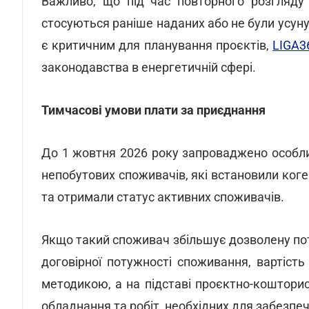
Важливо, що під час повторного розгляду
стосуються раніше наданих або не були усуну
є критичним для планування проєктів,
LIGA3
законодавства в енергетичній сфері.
Тимчасові умови плати за приєднання
До 1 жовтня 2026 року запроваджено особл
непобутових споживачів, які встановили коге
та отримали статус активних споживачів.
Якщо такий споживач збільшує дозволену пот
договірної потужності споживання, вартіс
методикою, а на підставі проєктно-коштори
обладнання та робіт, необхідних для забезпе