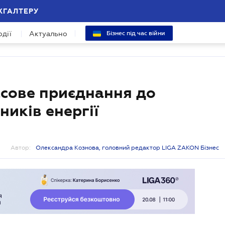
ХГАЛТЕРУ
одії
Актуально
Бізнес під час війни
сове приєднання до
иків енергії
Автор:
Олександра Кознова, головний редактор LIGA ZAKON Бізнес