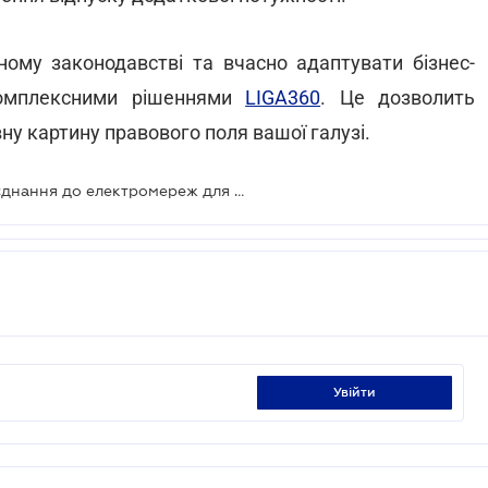
ному законодавстві та вчасно адаптувати бізнес-
комплексними рішеннями
LIGA360
. Це дозволить
у картину правового поля вашої галузі.
НКРЕКП спростила тимчасове приєднання до електромереж для виробників енергії
увійти