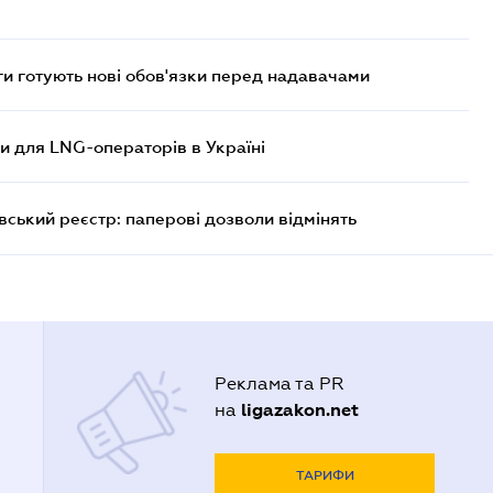
 готують нові обов'язки перед надавачами
ви для LNG-операторів в Україні
вський реєстр: паперові дозволи відмінять
Реклама та PR
ligazakon.net
на
ТАРИФИ