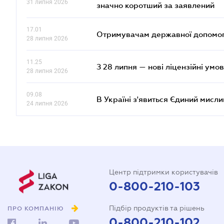
31 липня 2026
значно коротший за заявлений
17.01
Отримувачам державної допомоги
28 липня 2026
11.25
З 28 липня — нові ліцензійні умо
28 липня 2026
09.08
В Україні з'явиться Єдиний мисли
24 липня 2026
Центр підтримки користувачів
0-800-210-103
Підбір продуктів та рішень
ПРО КОМПАНІЮ
0-800-210-102